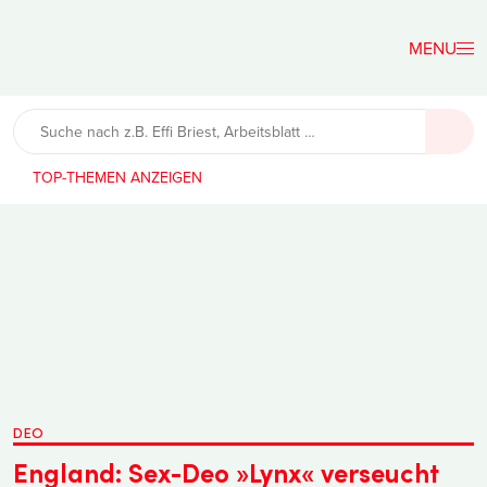
Der
Lehrerfreund
TOP-THEMEN
DEO
England: Sex-Deo »Lynx« verseucht