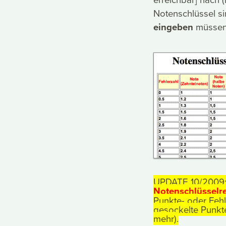
Notenschlüssel si
eingeben
müssen (
UPDATE 10/2009: 
Notenschlüsselr
Punkte- oder Feh
gesockelte Punkt
mehr).