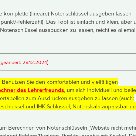
e komplette (lineare) Notenschlüssel ausgeben lassen
punkt/-fehlerzahl). Das Tool ist einfach und klein, aber
 Notenschlüssel ausspucken zu lassen, reicht es allemal
)
(geändert:
28.12.2024
Benutzen Sie den komfortablen und vielfältigen
echner des Lehrerfreunds
, um sich individuell und beli
lertabellen zum Ausdrucken ausgeben zu lassen (auch:
eschlüssel und IHK-Schlüssel, Notenskala anpassbar u
 zum Berechnen von Notenschlüsseln [Website nicht meh
(halben) Fehlern/Punkten, Punktevergabe mit Sockel. Di