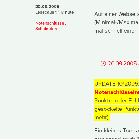
20.09.2005
Lesedauer: 1 Minute
Auf einer Webseit
(Minimal-/Maximal
Notenschlüssel
,
Schulnoten
mal schnell einen
🕙
20.09.2005
UPDATE 10/2009: 
Notenschlüsselr
Punkte- oder Feh
gesockelte Punkt
mehr).
Ein kleines Tool
erreichbar] nach 