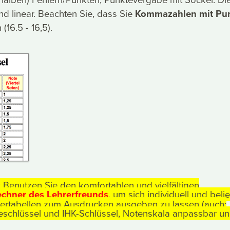
nd linear. Beachten Sie, dass Sie
Kommazahlen mit Pu
16.5 - 16,5).
Benutzen Sie den komfortablen und vielfältigen
echner des Lehrerfreunds
, um sich individuell und beli
lertabellen zum Ausdrucken ausgeben zu lassen (auch:
eschlüssel und IHK-Schlüssel, Notenskala anpassbar u