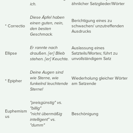
ähnlicher Satzglieder/Wörter
ich.
Diese Äpfel haben
Berichtigung eines zu
einen guten, nein,
* Correctio
schwachen/ unzutreffenden
den besten
Ausdrucks
Geschmack.
Auslassung eines
Er rannte nach
Ellipse
Satzteils/Wortes; führt zu
draußen. [er] Blieb
unvollständigem Satz
stehen. [er] Keuchte.
Deine Augen sind
Wiederholung gleicher Wörter
wie Sterne, wie
* Epipher
am Satzende
funkelnd leuchtende
Sterne!
"preisgünstig" vs.
"billig"
Euphemism
Beschönigung
"nicht übermäßig
us
intelligent" vs.
"dumm"