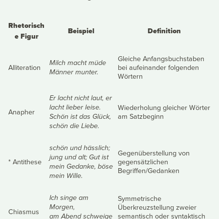
Rhetorisch
Beispiel
Definition
e Figur
Gleiche Anfangsbuchstaben
Milch macht müde
Alliteration
bei aufeinander folgenden
Männer munter.
Wörtern
Er lacht nicht laut, er
Wiederholung gleicher Wörter
lacht lieber leise.
Anapher
am Satzbeginn
Schön ist das Glück,
schön die Liebe.
schön und hässlich;
Gegenüberstellung von
jung und alt; Gut ist
* Antithese
gegensätzlichen
mein Gedanke, böse
Begriffen/Gedanken
mein Wille.
Symmetrische
Ich singe am
Überkreuzstellung zweier
Morgen,
Chiasmus
semantisch oder syntaktisch
am Abend schweige