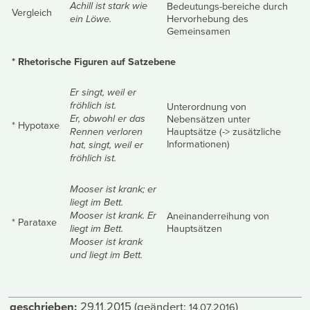
Bedeutungs-bereiche durch
Achill ist stark wie
Vergleich
Hervorhebung des
ein Löwe.
Gemeinsamen
* Rhetorische Figuren auf Satzebene
Er singt, weil er
Unterordnung von
fröhlich ist.
Nebensätzen unter
Er, obwohl er das
* Hypotaxe
Hauptsätze (-> zusätzliche
Rennen verloren
Informationen)
hat, singt, weil er
fröhlich ist.
Mooser ist krank; er
liegt im Bett.
Aneinanderreihung von
Mooser ist krank. Er
* Parataxe
Hauptsätzen
liegt im Bett.
Mooser ist krank
und liegt im Bett.
geschrieben:
29.11.2015
(geändert:
)
14.07.2016