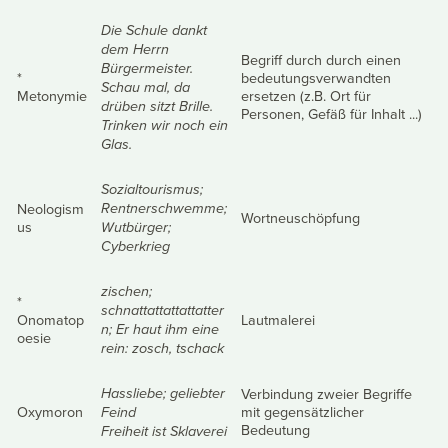
Die Schule dankt
dem Herrn
Begriff durch durch einen
Bürgermeister.
*
bedeutungsverwandten
Schau mal, da
Metonymie
ersetzen (z.B. Ort für
drüben sitzt Brille.
Personen, Gefäß für Inhalt ...)
Trinken wir noch ein
Glas.
Sozialtourismus;
Neologism
Rentnerschwemme;
Wortneuschöpfung
us
Wutbürger;
Cyberkrieg
zischen;
*
schnattattattattatter
Onomatop
Lautmalerei
n; Er haut ihm eine
oesie
rein: zosch, tschack
Verbindung zweier Begriffe
Hassliebe; geliebter
Oxymoron
mit gegensätzlicher
Feind
Bedeutung
Freiheit ist Sklaverei