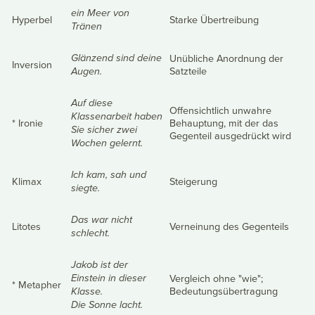
ein Meer von
Hyperbel
Starke Übertreibung
Tränen
Unübliche Anordnung der
Glänzend sind deine
Inversion
Satzteile
Augen.
Auf diese
Offensichtlich unwahre
Klassenarbeit haben
* Ironie
Behauptung, mit der das
Sie sicher zwei
Gegenteil ausgedrückt wird
Wochen gelernt.
Ich kam, sah und
Klimax
Steigerung
siegte.
Das war nicht
Litotes
Verneinung des Gegenteils
schlecht.
Jakob ist der
Vergleich ohne "wie";
Einstein in dieser
* Metapher
Bedeutungsübertragung
Klasse.
Die Sonne lacht.