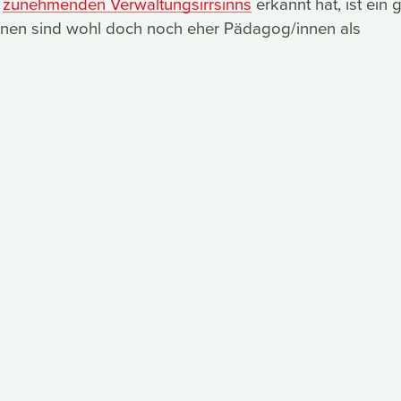
z
zunehmenden Verwaltungsirrsinns
erkannt hat, ist ein 
innen sind wohl doch noch eher Pädagog/innen als