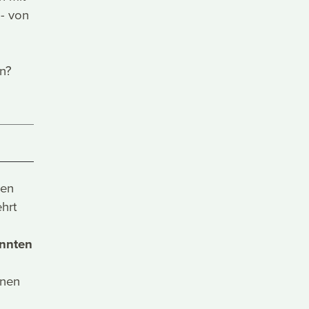
 - von
un?
gen
hrt
nnten
nnen