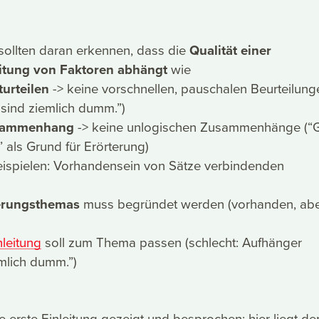
sollten daran erkennen, dass die
Qualität einer
eitung von Faktoren abhängt
wie
urteilen
-> keine vorschnellen, pauschalen Beurteilung
 sind ziemlich dumm.”)
usammenhang
-> keine unlogischen Zusammenhänge (“
” als Grund für Erörterung)
eispielen: Vorhandensein von Sätze verbindenden
erungsthemas
muss begründet werden (vorhanden, ab
leitung
soll zum Thema passen (schlecht: Aufhänger
emlich dumm.”)
e erste Einleitung gezeigt und besprochen; hier liegt de