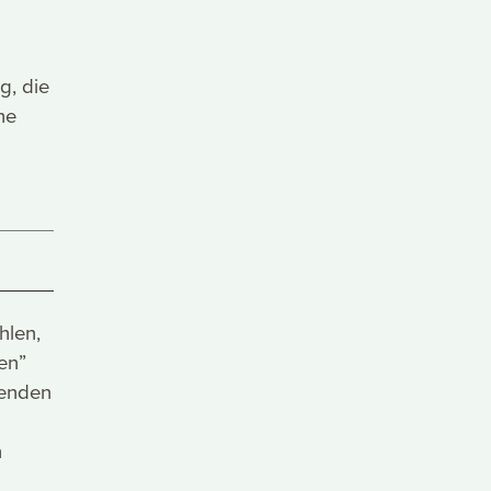
g, die
he
hlen,
en”
denden
n