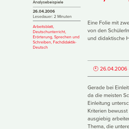
Analysebeispiele
26.04.2006
Lesedauer: 2 Minuten
Eine Folie mit zwe
Arbeitsblatt
,
von den SchülerI
Deutschunterricht
,
Erörterung
,
Sprechen und
und didaktische 
Schreiben
,
Fachdidaktik-
Deutsch
🕙
26.04.2006
Gerade bei Einlei
da die meisten Sch
Einleitung unters
Kriterien bewusst
ausgiebig arbeite
Thema, die untere