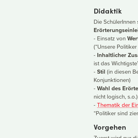
Didaktik
Die SchülerInnen 
Erörterungseinl
- Einsatz von
Wert
(“Unsere Politiker
-
Inhaltlicher Z
ist das Wichtigste
-
Stil
(in diesen B
Konjunktionen)
-
Wahl des Erört
nicht logisch, s.o.)
-
Thematik der Ein
“Politiker sind zi
Vorgehen
Zuerst wird nur di