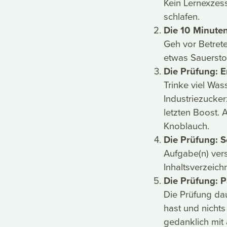
Kein Lernexzes
schlafen.
Die 10 Minuten
Geh vor Betret
etwas Sauerstof
Die Prüfung: 
Trinke viel Was
Industriezucker
letzten Boost. 
Knoblauch.
Die Prüfung: S
Aufgabe(n) vers
Inhaltsverzeichn
Die Prüfung: P
Die Prüfung da
hast und nicht
gedanklich mit 