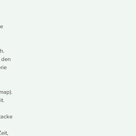
re
h.
r den
rie
dmap).
t.
tacke
eit,