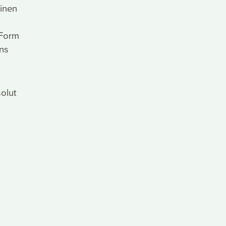
einen
m
 Form
ins
olut