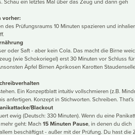
s. Schau ein letztes Mal über das Zeug und dann geh
 vorher:
en des Prüfungsraums 10 Minuten spazieren und inhalie
f.
Ernährung
ser oder Saft - aber kein Cola. Das macht die Birne weic
zeug (wie Schokoriegel) erst 30 Minuten vor Schluss fü
Ansonsten Äpfel Birnen Aprikosen Karotten Staudenselle
chreibverhalten
tehen. Ein Konzeptblatt intuitiv vollschmieren (z.B. Min
is anfertigen. Konzept in Stichworten. Schreiben. That’s i
anikattacke/Blackout
uert ewig (Deutsch: 330 Minuten). Wenn du eine Panikat
s mehr geht: Mach
15 Minuten Pause
, in denen du dich
allem beschäftigst - außer mit der Prüfung. Du hast die Z