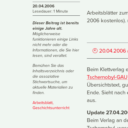
20.04.2006
Lesedauer: 1 Minute
Arbeitsblätter zu
2006 kostenlos).
Dieser Beitrag ist bereits
einige Jahre alt.
Möglicherweise
funktionieren einige Links
nicht mehr oder die
🕙
20.04.2006
Informationen, die Sie hier
lesen, sind veraltet.
Bemühen Sie das
Beim Klettverlag 
Inhaltsverzeichnis
oder
Tschernobyl-GAU
die
assoziative
Stichwortsuche
, um
Übersichtstext, g
aktuelle Materialien zu
Ende. Sieht nach
finden.
aus.
Arbeitsblatt
,
Geschichtsunterricht
Update 27.04.2
Beim Verlag an der
Tschernobyl, wese