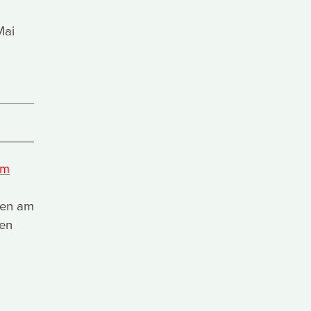
Mai
um
agen am
den