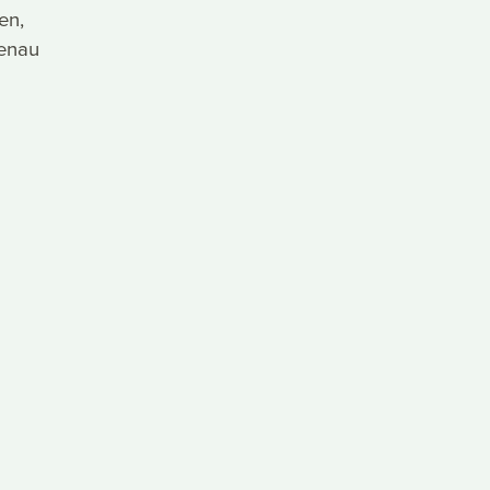
en,
genau