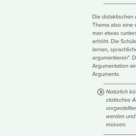
Die didaktische
Thema also eine d
man etwas runters
erhöht. Die Schü
lernen, sprachlic
argumentieren". Da
Argumentation e
Arguments.
Natürlich k
statisches A
vorgestellte
werden und 
müssen.