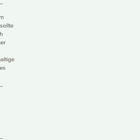
um
sollte
ch
her
haltige
es