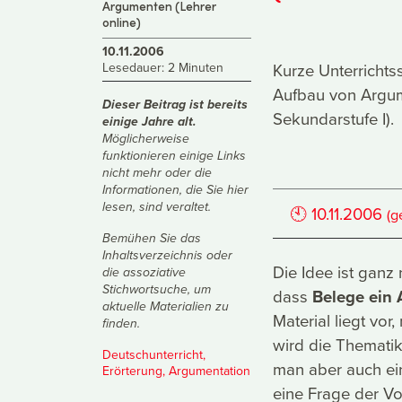
Argumenten (Lehrer
online)
10.11.2006
Lesedauer: 2 Minuten
Kurze Unterrichts
Aufbau von Argum
Dieser Beitrag ist bereits
Sekundarstufe I).
einige Jahre alt.
Möglicherweise
funktionieren einige Links
nicht mehr oder die
Informationen, die Sie hier
lesen, sind veraltet.
🕙
10.11.2006
(g
Bemühen Sie das
Inhaltsverzeichnis
oder
Die Idee ist ganz 
die
assoziative
Stichwortsuche
, um
dass
Belege ein 
aktuelle Materialien zu
Material liegt vor
finden.
wird die Thematik 
Deutschunterricht
,
man aber auch ein
Erörterung
,
Argumentation
eine Frage der Vo