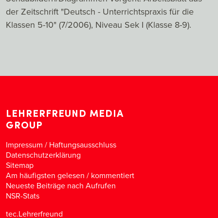
der Zeitschrift "Deutsch - Unterrichtspraxis für die
Klassen 5-10" (7/2006), Niveau Sek I (Klasse 8-9).
LEHRERFREUND MEDIA
GROUP
Impressum / Haftungsausschluss
Datenschutzerklärung
Sitemap
Am häufigsten gelesen
/
kommentiert
Neueste Beiträge nach Aufrufen
NSR-Stats
tec.Lehrerfreund