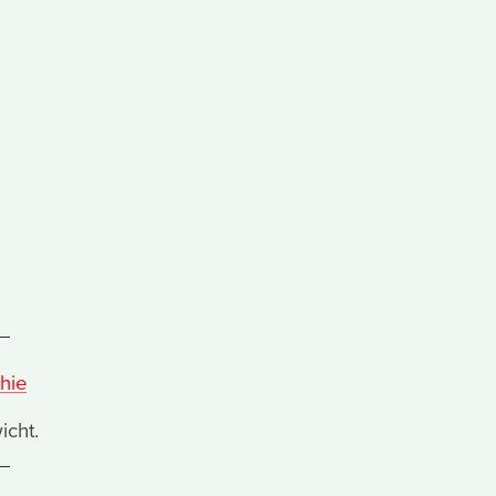
hie
icht.
.