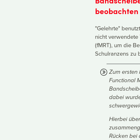
Bandscheibe
beobachten
"Gelehrte" benutz
nicht verwendete
(fMRT), um die B
Schulranzens zu 
Zum ersten 
Functional 
Bandscheibe
dabei wurde
schwergewic
Hierbei übe
zusammenge
Rücken bei d