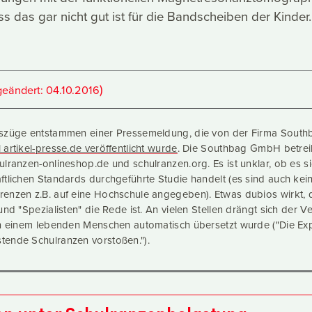
s das gar nicht gut ist für die Bandscheiben der Kinder.
)
geändert:
04.10.2016
uszüge entstammen einer Pressemeldung, die von der Firma South
artikel-presse.de veröffentlicht wurde
. Die Southbag GmbH betreib
ulranzen-onlineshop.de und schulranzen.org. Es ist unklar, ob es s
ftlichen Standards durchgeführte Studie handelt (es sind auch kei
enzen z.B. auf eine Hochschule angegeben). Etwas dubios wirkt, 
und "Spezialisten" die Rede ist. An vielen Stellen drängt sich der V
on einem lebenden Menschen automatisch übersetzt wurde ("Die Ex
ende Schulranzen vorstoßen.").