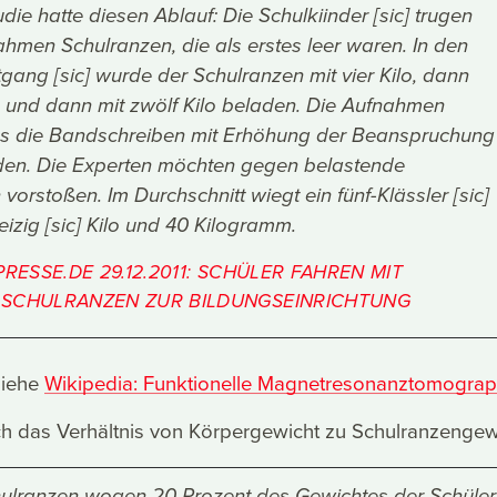
die hatte diesen Ablauf: Die Schulkiinder [sic] trugen
ahmen Schulranzen, die als erstes leer waren. In den
gang [sic] wurde der Schulranzen mit vier Kilo, dann
lo und dann mit zwölf Kilo beladen. Die Aufnahmen
ss die Bandschreiben mit Erhöhung der Beanspruchung
en. Die Experten möchten gegen belastende
vorstoßen. Im Durchschnitt wiegt ein fünf-Klässler [sic]
izig [sic] Kilo und 40 Kilogramm.
PRESSE.DE 29.12.2011: SCHÜLER FAHREN MIT
SCHULRANZEN ZUR BILDUNGSEINRICHTUNG
siehe
Wikipedia: Funktionelle Magnetresonanztomograp
uch das Verhältnis von Körpergewicht zu Schulranzengew
lranzen wogen 20 Prozent des Gewichtes der Schüler