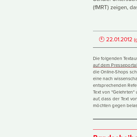
(fMRT) zeigen, das
🕙
22.01.2012
(
Die folgenden Texta
auf dem Presseportal 
die Online-Shops sch
eine nach wissenscha
entsprechenden Refer
Text von "Gelehrten" 
auf, dass der Text v
möchten gegen belast