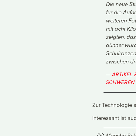
Die neue Stu
für die Aufn
weiteren Fot
mit acht Ki
zeigten, da
dünner wurd
Schulranzen 
zwischen dre
ARTIKEL-
SCHWEREN 
Zur Technologie 
Interessant ist a
Manche Schu