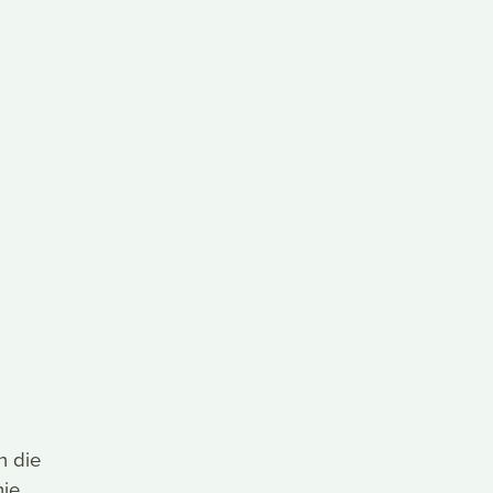
n die
hie