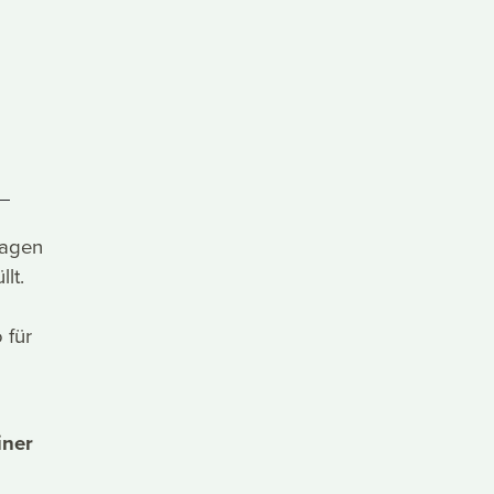
sagen
lt.
 für
iner