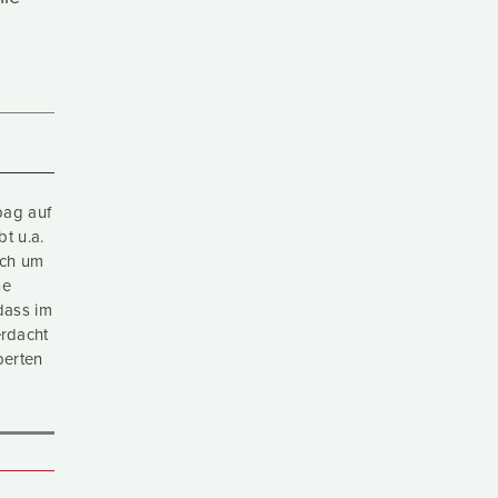
bag auf
t u.a.
ich um
ne
dass im
erdacht
perten