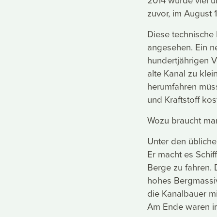
2014 wurde viel 
zuvor, im August
Diese technische
angesehen. Ein ne
hundertjährigen V
alte Kanal zu kle
herumfahren müss
und Kraftstoff kos
Wozu braucht ma
Unter den üblich
Er macht es Schif
Berge zu fahren. 
hohes Bergmassiv
die Kanalbauer mi
Am Ende waren i