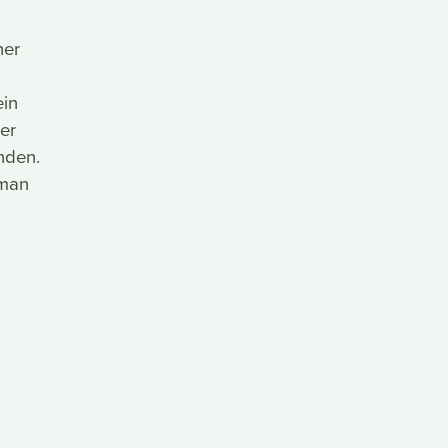
her
ein
er
nden.
 man