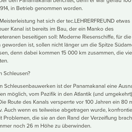
über den Panamakanal berichtet, denn er war genau 100
 1914, in Betrieb genommen worden.
 Meisterleistung hat sich der tec.LEHRERFREUND etwas
uer Kanal ist bereits im Bau, der ein Manko des
eteranen beseitigen soll: Moderne Riesenschiffe, für die
in geworden ist, sollen nicht länger um die Spitze Südam
en, denn dabei kommen 15 000 km zusammen, die viel
ten.
n Schleusen?
en Schleusenbauwerken ist der Panamakanal eine Ausn
fen möglich, vom Pazifik in den Atlantik (und umgekehrt
Die Route des Kanals versperrte vor 100 Jahren ein 80 
. Auch wenn es teilweise abgetragen wurde, konfrontie
t Problemen, die sie an den Rand der Verzeiflung brach
mmer noch 26 m Höhe zu überwinden.