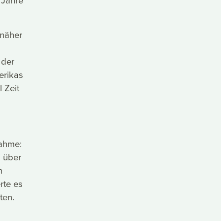
 Jahre
 näher
 der
erikas
 Zeit
ahme:
) über
m
rte es
ten.