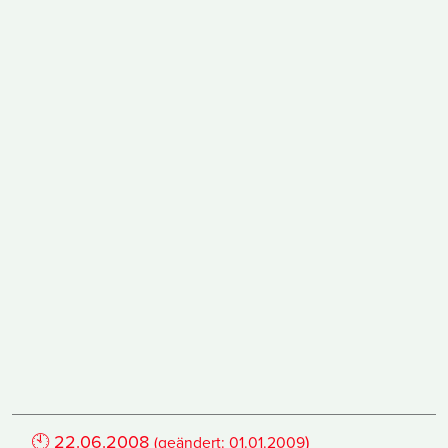
🕙
22.06.2008
)
(geändert:
01.01.2009