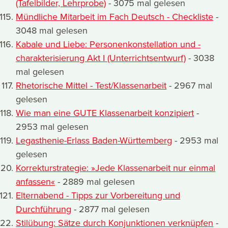
(Tafelbilder, Lehrprobe)
- 3075 mal gelesen
Mündliche Mitarbeit im Fach Deutsch - Checkliste
-
3048 mal gelesen
Kabale und Liebe: Personenkonstellation und -
charakterisierung Akt I (Unterrichtsentwurf)
- 3038
mal gelesen
Rhetorische Mittel - Test/Klassenarbeit
- 2967 mal
gelesen
Wie man eine GUTE Klassenarbeit konzipiert
-
2953 mal gelesen
Legasthenie-Erlass Baden-Württemberg
- 2953 mal
gelesen
Korrekturstrategie: »Jede Klassenarbeit nur einmal
anfassen«
- 2889 mal gelesen
Elternabend - Tipps zur Vorbereitung und
Durchführung
- 2877 mal gelesen
Stilübung: Sätze durch Konjunktionen verknüpfen
-