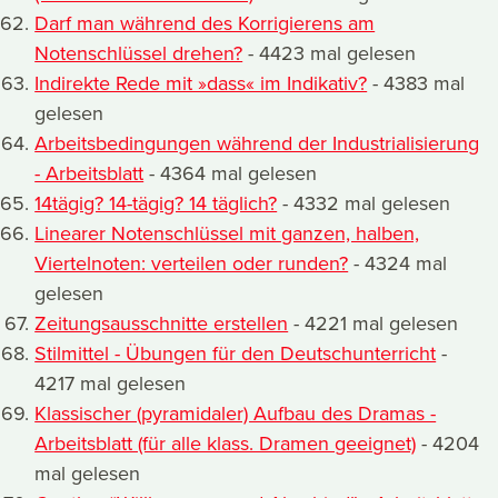
Darf man während des Korrigierens am
Notenschlüssel drehen?
- 4423 mal gelesen
Indirekte Rede mit »dass« im Indikativ?
- 4383 mal
gelesen
Arbeitsbedingungen während der Industrialisierung
- Arbeitsblatt
- 4364 mal gelesen
14tägig? 14-tägig? 14 täglich?
- 4332 mal gelesen
Linearer Notenschlüssel mit ganzen, halben,
Viertelnoten: verteilen oder runden?
- 4324 mal
gelesen
Zeitungsausschnitte erstellen
- 4221 mal gelesen
Stilmittel - Übungen für den Deutschunterricht
-
4217 mal gelesen
Klassischer (pyramidaler) Aufbau des Dramas -
Arbeitsblatt (für alle klass. Dramen geeignet)
- 4204
mal gelesen