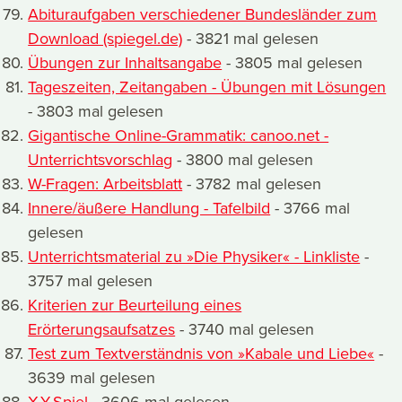
Abituraufgaben verschiedener Bundesländer zum
Download (spiegel.de)
- 3821 mal gelesen
Übungen zur Inhaltsangabe
- 3805 mal gelesen
Tageszeiten, Zeitangaben - Übungen mit Lösungen
- 3803 mal gelesen
Gigantische Online-Grammatik: canoo.net -
Unterrichtsvorschlag
- 3800 mal gelesen
W-Fragen: Arbeitsblatt
- 3782 mal gelesen
Innere/äußere Handlung - Tafelbild
- 3766 mal
gelesen
Unterrichtsmaterial zu »Die Physiker« - Linkliste
-
3757 mal gelesen
Kriterien zur Beurteilung eines
Erörterungsaufsatzes
- 3740 mal gelesen
Test zum Textverständnis von »Kabale und Liebe«
-
3639 mal gelesen
X-Y-Spiel
- 3606 mal gelesen