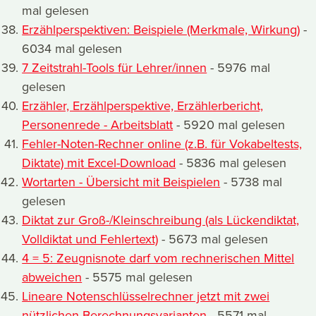
mal gelesen
Erzählperspektiven: Beispiele (Merkmale, Wirkung)
-
6034 mal gelesen
7 Zeitstrahl-Tools für Lehrer/innen
- 5976 mal
gelesen
Erzähler, Erzählperspektive, Erzählerbericht,
Personenrede - Arbeitsblatt
- 5920 mal gelesen
Fehler-Noten-Rechner online (z.B. für Vokabeltests,
Diktate) mit Excel-Download
- 5836 mal gelesen
Wortarten - Übersicht mit Beispielen
- 5738 mal
gelesen
Diktat zur Groß-/Kleinschreibung (als Lückendiktat,
Volldiktat und Fehlertext)
- 5673 mal gelesen
4 = 5: Zeugnisnote darf vom rechnerischen Mittel
abweichen
- 5575 mal gelesen
Lineare Notenschlüsselrechner jetzt mit zwei
nützlichen Berechnungsvarianten
- 5571 mal