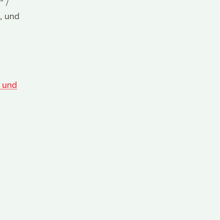
” /
, und
r
e und