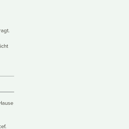
agt.
icht
 Hause
ef.