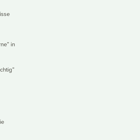
isse
ne” in
chtig”
ie