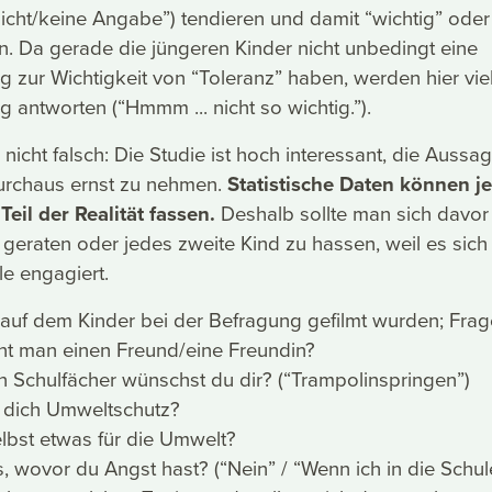
nicht/keine Angabe”) tendieren und damit “wichtig” oder 
n. Da gerade die jüngeren Kinder nicht unbedingt eine
g zur Wichtigkeit von “Toleranz” haben, werden hier vie
ig antworten (“Hmmm ... nicht so wichtig.”).
nicht falsch: Die Studie ist hoch interessant, die Aussa
durchaus ernst zu nehmen.
Statistische Daten können j
eil der Realität fassen.
Deshalb sollte man sich davor
 geraten oder jedes zweite Kind zu hassen, weil es sich 
le engagiert.
 auf dem Kinder bei der Befragung gefilmt wurden; Frag
t man einen Freund/eine Freundin?
 Schulfächer wünschst du dir? (“Trampolinspringen”)
r dich Umweltschutz?
lbst etwas für die Umwelt?
s, wovor du Angst hast? (“Nein” / “Wenn ich in die Schul