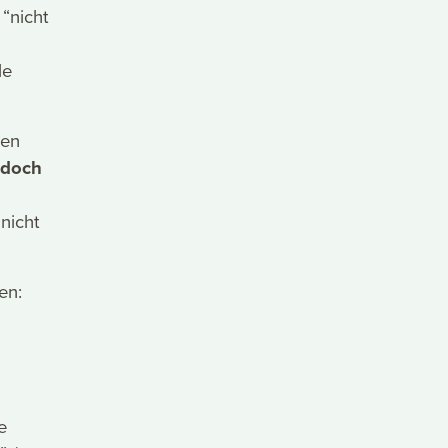
“nicht
le
gen
edoch
nicht
en:
e