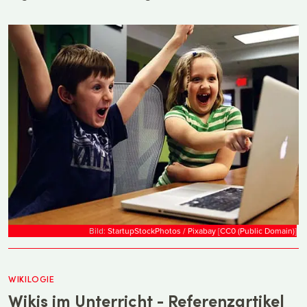
Bild:
StartupStockPhotos / Pixabay
[
CC0 (Public Domain)
]
WIKILOGIE
Wikis im Unterricht - Referenzartikel