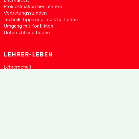
Prokrastination bei Lehrern
Vertretungsstunden
Technik-Tipps und Tools für Lehrer
Umgang mit Konflikten
Unterrichtsmethoden
LEHRER-LEBEN
Lehrergehalt
Lehrerarbeitszeit
Lehrer-Burnout
Lehrer-Arbeitsbedingungen
Korrigieren