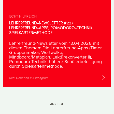
ECHT HILFREICH
LEHRERFREUND-NEWSLETTER #227:
LEHRERFREUND-APPS, POMODORO-TECHNIK,
SPIELKARTENMETHODE
Lehrerfreund-Newsletter vom 13.04.2026 mit
diesen Themen: Die Lehrerfreund-Apps (Timer,
Gruppenmaker, Wortwolke,
Mindboard/Metaplan, Lektürekonverter II),
Pomodoro-Technik, höhere Schülerbeteiligung
durch Spielkartenmethode.
Bild:
Generiert mit Ideogram
ANZEIGE