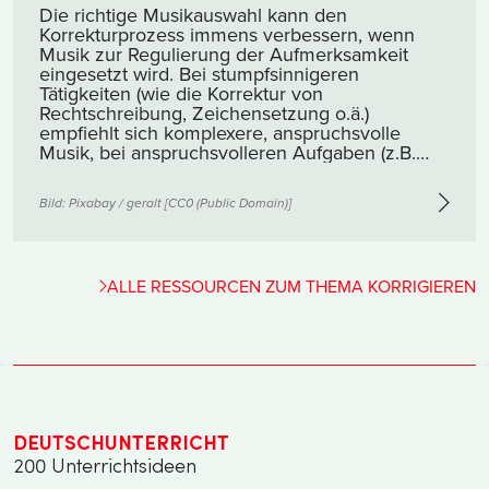
Die richtige Musikauswahl kann den
Korrekturprozess immens verbessern, wenn
Musik zur Regulierung der Aufmerksamkeit
eingesetzt wird. Bei stumpfsinnigeren
Tätigkeiten (wie die Korrektur von
Rechtschreibung, Zeichensetzung o.ä.)
empfiehlt sich komplexere, anspruchsvolle
Musik, bei anspruchsvolleren Aufgaben (z.B.
inhaltliche Korrektur) sollte man eher sphärische
Klänge einsetzen.
Bild:
Pixabay / geralt
[
CC0 (Public Domain)
]
ALLE RESSOURCEN ZUM THEMA KORRIGIEREN
DEUTSCHUNTERRICHT
200 Unterrichtsideen