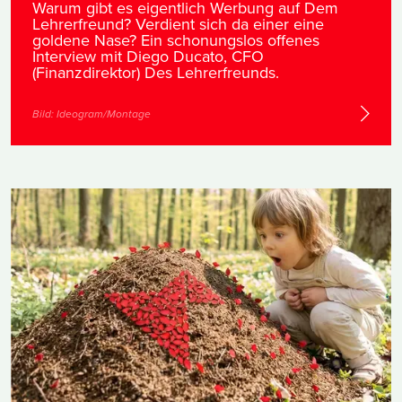
Warum gibt es eigentlich Werbung auf Dem
Lehrerfreund? Verdient sich da einer eine
goldene Nase? Ein schonungslos offenes
Interview mit Diego Ducato, CFO
(Finanzdirektor) Des Lehrerfreunds.
Bild:
Ideogram/Montage