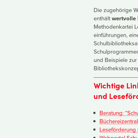
Die zugehörige W
enthält
wertvolle
Methodenkartei Le
einführungen, eine
Schulbibliotheksa
Schulprogramment
und Beispiele zur
Bibliothekskonzep
Wichtige Lin
und Leseför
Beratung: “Sch
Büchereizentra
Leseförderung m
Webportal Schu