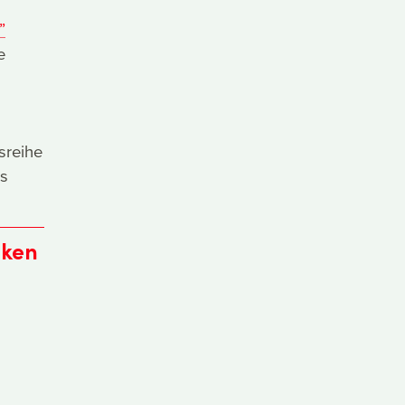
”
e
sreihe
es
eken