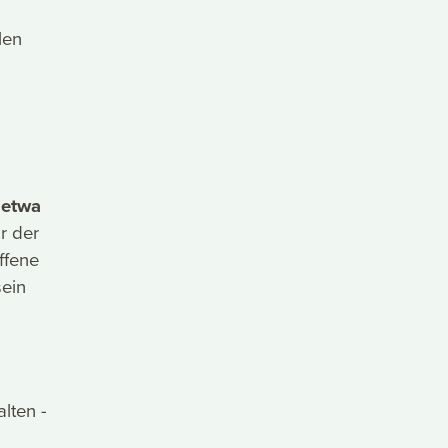
len
 etwa
r der
ffene
sein
lten -