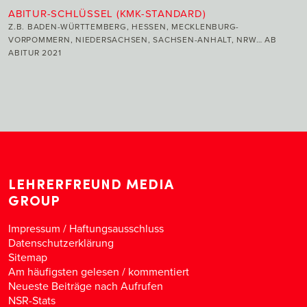
ABITUR-SCHLÜSSEL (KMK-STANDARD)
Z.B. BADEN-WÜRTTEMBERG, HESSEN, MECKLENBURG-
VORPOMMERN, NIEDERSACHSEN, SACHSEN-ANHALT, NRW… AB
ABITUR 2021
LEHRERFREUND MEDIA
GROUP
Impressum / Haftungsausschluss
Datenschutzerklärung
Sitemap
Am häufigsten gelesen
/
kommentiert
Neueste Beiträge nach Aufrufen
NSR-Stats