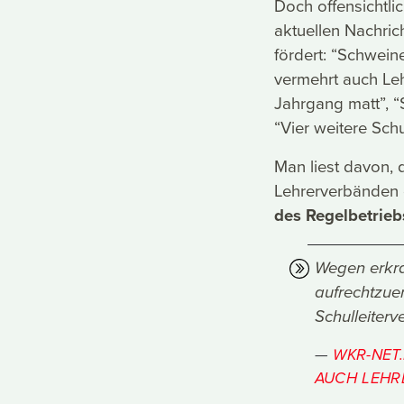
Doch offensichtli
aktuellen Nachric
fördert: “Schweine
vermehrt auch Leh
Jahrgang matt”, 
“Vier weitere Sch
Man liest davon, d
Lehrerverbänden 
des Regelbetrieb
Wegen erkra
aufrechtzuer
Schulleiter
WKR-NET.
AUCH LEHR