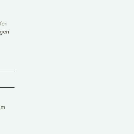
fen
egen
am