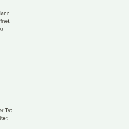
dann
fnet.
zu
r Tat
ter: