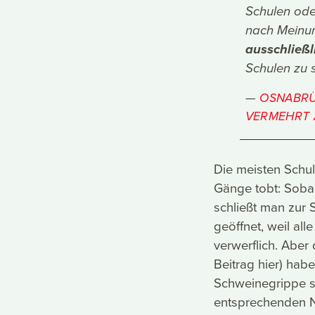
Schulen oder
nach Meinu
ausschließl
Schulen zu 
OSNABRÜC
VERMEHRT 
Die meisten Schu
Gänge tobt: Sobal
schließt man zur 
geöffnet, weil all
verwerflich. Aber
Beitrag hier) haben
Schweinegrippe 
entsprechenden N