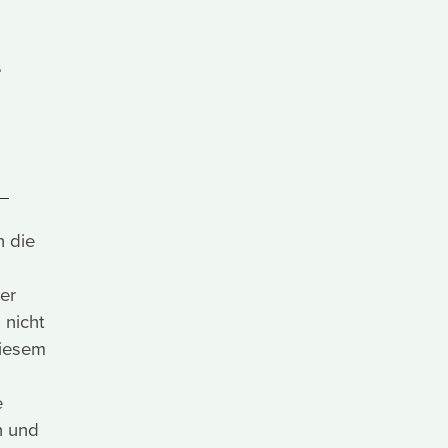
e
h die
er
 nicht
diesem
e
n und