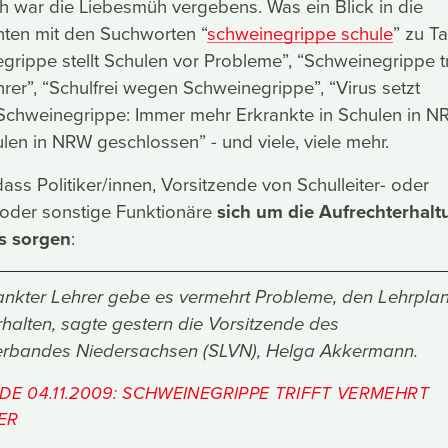
ch war die Liebesmüh vergebens. Was ein Blick in die
hten mit den Suchworten “
schweinegrippe schule
” zu T
grippe stellt Schulen vor Probleme”, “Schweinegrippe tri
rer”, “Schulfrei wegen Schweinegrippe”, “Virus setzt
“Schweinegrippe: Immer mehr Erkrankte in Schulen in N
ulen in NRW geschlossen” - und viele, viele mehr.
ass Politiker/innen, Vorsitzende von Schulleiter- oder
oder sonstige Funktionäre
sich um die Aufrechterhalt
s sorgen
:
nkter Lehrer gebe es vermehrt Probleme, den Lehrpla
halten, sagte gestern die Vorsitzende des
verbandes Niedersachsen (SLVN), Helga Akkermann.
DE 04.11.2009: SCHWEINEGRIPPE TRIFFT VERMEHRT
ER