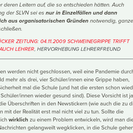
 deren Leitern auf, die so entschieden hätten. Auch
ng der SLVN sei es
nur in Einzelfällen und dann
ich aus organisatorischen Gründen
notwendig, ganz
schließen.
KER ZEITUNG: 04.11.2009 SCHWEINEGRIPPE TRIFFT
AUCH LEHRER
, HERVORHEBUNG LEHRERFREUND
len werden nicht geschlossen, weil eine Pandemie durc
d mehr als drei, vier Schüler/innen eine Grippe haben,
Sicherheit mal die Schule (und hat die ersten schon wied
e Schüler/innen wieder gesund sind). Diese Vorsicht ist ja
 die Überschriften in den Newstickern (wie auch die zu 
 mit der Realität erst mal nicht viel zu tun. Sollte die
sich
wirklich
zu einem Problem entwickeln, wird man di
achrichten gelangweilt wegklicken, in die Schule gehe