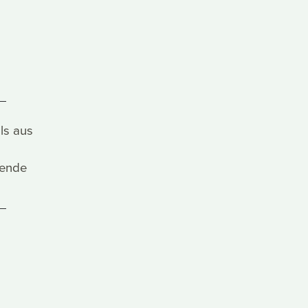
ls aus
zende