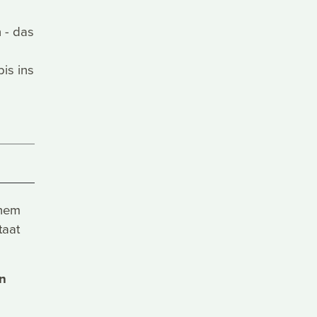
 - das
is ins
inem
taat
n