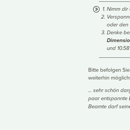
Nimm dir
Verspanne
oder den 
Denke be
Dimensi
und 10.58
Bitte befolgen Si
weiterhin möglichs
... sehr schön dar
paar entspannte B
Beamte darf seine