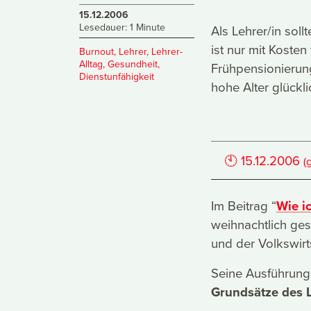
15.12.2006
Lesedauer: 1 Minute
Als Lehrer/in sol
ist nur mit Kosten
Burnout
,
Lehrer
,
Lehrer-
Alltag
,
Gesundheit
,
Frühpensionierung
Dienstunfähigkeit
hohe Alter glück
🕙
15.12.2006
(
Im Beitrag “
Wie i
weihnachtlich ge
und der Volkswirts
Seine Ausführunge
Grundsätze des L