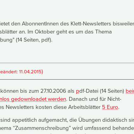
bietet den AbonnentInnen des Klett-Newsletters bisweile
tsblätter an. Im Oktober geht es um das Thema
ng" (14 Seiten, pdf).
)
geändert:
11.04.2015
r können bis zum 27.10.2006 als
p
df-Datei (14 Seiten)
be
tenlos gedownloadet werden
. Danach und für Nicht-
s Newsletters kosten diese Arbeitsblätter
5 Euro
.
r sind appetitlich aufgemacht, die Übungen didaktisch si
Thema “Zusammenschreibung” wird umfassend behandel