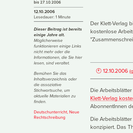
bis 27.10.2006
12.10.2006
Lesedauer: 1 Minute
Der Klett-Verlag 
Dieser Beitrag ist bereits
kostenlose Arbei
einige Jahre alt.
"Zusammenschreibu
Möglicherweise
funktionieren einige Links
nicht mehr oder die
Informationen, die Sie hier
lesen, sind veraltet.
🕙
12.10.2006
(
Bemühen Sie das
Inhaltsverzeichnis
oder
die
assoziative
Die Arbeitsblätte
Stichwortsuche
, um
aktuelle Materialien zu
Klett-Verlag kos
finden.
AbonnentInnen de
Deutschunterricht
,
Neue
Rechtschreibung
Die Arbeitsblätte
konzipiert. Das 