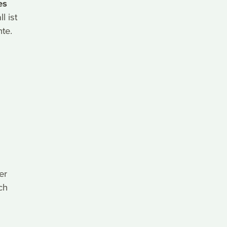
es
l ist
te.
er
ch