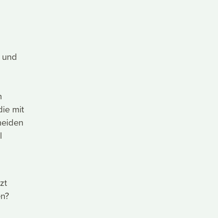
t und
n
die mit
neiden
l
zt
en?