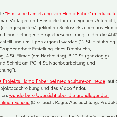
ite
“Filmische Umsetzung von Homo Faber” (mediacultu
man Vorlagen und Beispiele für den eigenen Unterricht, 
n (nachgespielten/-gefilmten) Schlüsselszenen aus Hom
nd eine gelungene Projektbeschreibung, in der die Abl
estellt und um Tipps ergänzt werden (“2 St. Einführung 
. Gruppenarbeit: Erstellung eines Drehbuchs,
g, 4 St. Filmen (am Nachmittag), 8-10 St. (ganztägig)
nd Schnitt am PC, 4 St. Nachbearbeitung und
hung”).
s Projekts Homo Faber bei mediaculture-online.de
, auf 
Projektbeschreibung und das Video findet.
len:
wunderbare Übersicht über die grundlegenden
 Filmemachens
(Drehbuch, Regie, Ausleuchtung, Produkt
iele für Drehbücher können Sie den Schüler/innen vorst