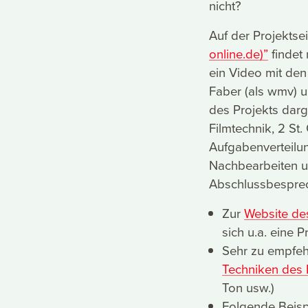
nicht?
Auf der Projektse
online.de)”
findet 
ein Video mit de
Faber (als wmv) u
des Projekts darg
Filmtechnik, 2 St
Aufgabenverteilun
Nachbearbeiten u
Abschlussbesprec
Zur
Website de
sich u.a. eine 
Sehr zu empfeh
Techniken des
Ton usw.)
Folgende Beisp