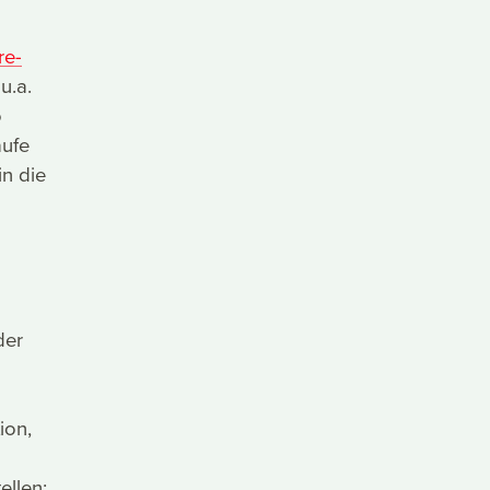
re-
u.a.
o
äufe
in die
der
ion,
ellen: