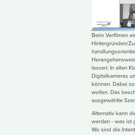
Beim Verfilmen ei
Hintergründen/Z
handlungsorienti
Herangehensweise
lassen: In allen K
Digitalkameras u
können. Dabei sol
wollen. Das beschr
ausgewählte Szene
Alternativ kann di
werden - was ist
Wo sind die Inten