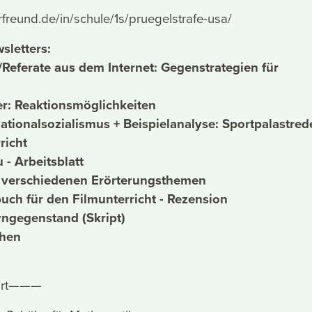
rfreund.de/in/schule/1s/pruegelstrafe-usa/
sletters:
eferate aus dem Internet: Gegenstrategien für
r: Reaktionsmöglichkeiten
tionalsozialismus + Beispielanalyse: Sportpalastred
richt
- Arbeitsblatt
u verschiedenen Erörterungsthemen
uch für den Filmunterricht - Rezension
erngegenstand (Skript)
ehen
art———