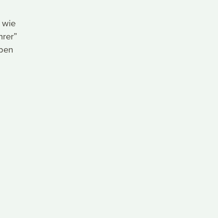
 wie
hrer”
eben