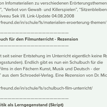
n Infomaterialien zu verschiedenen Erörterungsthemen
”, “Verbot von Gewalt- und Killerspielen”, “Sitzenbleibe
iveau Sek I/II. Link-Update 04.08.2008
rfreund.de/in/schule/1s/materialien-eroerterung-themen/
——————————————————
uch für den Filmunterricht - Rezension
——————————————————
lt seit seiner Entstehung im Unterricht eigentlich keine Ro
ngsstunden). Endlich gibt es nun ein Schulbuch für die
ilms in den Fächern Kunst, Musik und Deutsch - der
” aus dem Schroedel-Verlag. Eine Rezension von Dr. Mi
freund.de/in/schule/1s/schulbuch-film-unterricht/
——————————————————
itik als Lerngegenstand (Skript)