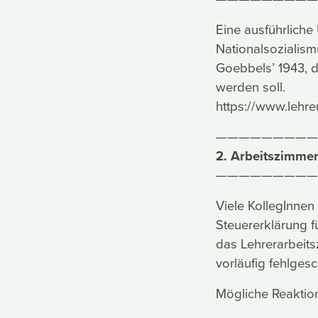
Eine ausführliche
Nationalsozialis
Goebbels’ 1943, d
werden soll.
https://www.lehre
—————————
2. Arbeitszimmer
—————————
Viele KollegInne
Steuererklärung f
das Lehrerarbeit
vorläufig fehlges
Mögliche Reaktion