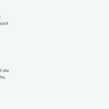
e
siert
f die
he,