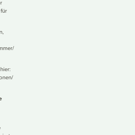
r
für
n,
immer/
hier:
ionen/
e
e