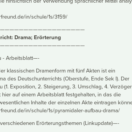
ie hinsichtlich der Verwendung sprachlicher Mittel analy
rfreund.de/in/schule/1s/3159/
——————————————————
icht: Drama; Erörterung
——————————————————
- Arbeitsblatt—-
r klassischen Dramenform mit fünf Akten ist ein
ema des Deutschunterrichts (Oberstufe, Ende Sek I). Der
 (1. Exposition, 2. Steigerung, 3. Umschlag, 4. Verzöge
t hier auf einem Arbeitsblatt festgehalten, in das die
wesentlichen Inhalte der einzelnen Akte eintragen könn
rfreund.de/in/schule/1s/pyramidaler-aufbau-drama/
u verschiedenen Erörterungsthemen (Linkupdate)—-