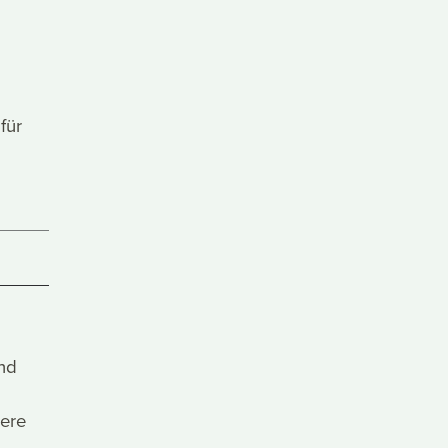
für
und
eere