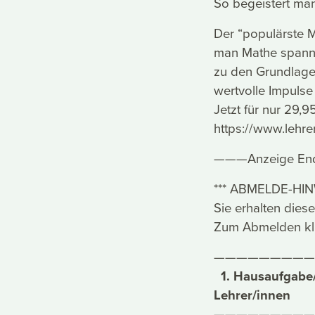
So begeistert man
Der “populärste M
man Mathe spanne
zu den Grundlage
wertvolle Impulse
Jetzt für nur 29,9
https://www.lehrer
———Anzeige E
*** ABMELDE-HINW
Sie erhalten dies
Zum Abmelden kli
—————————
1. Hausaufgabe/R
Lehrer/innen
—————————