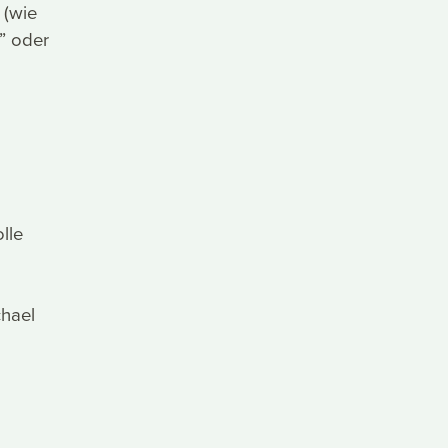
 (wie
n” oder
lle
chael