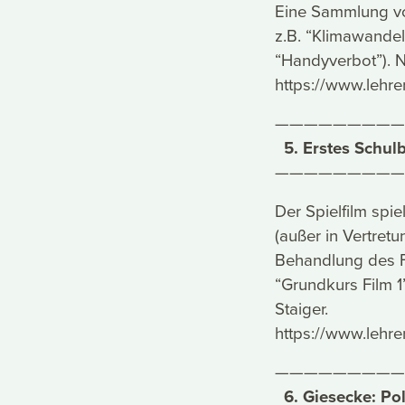
Eine Sammlung vo
z.B. “Klimawandel
“Handyverbot”). N
https://www.lehre
—————————
5. Erstes Schulb
—————————
Der Spielfilm spie
(außer in Vertretu
Behandlung des F
“Grundkurs Film 1
Staiger.
https://www.lehrer
—————————
6. Giesecke: Pol