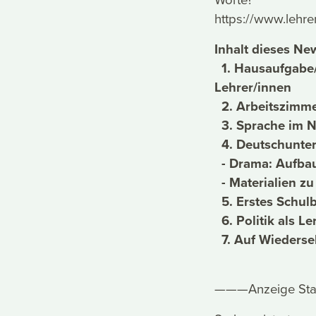
https://www.lehre
Inhalt dieses New
1. Hausaufgabe/R
Lehrer/innen
2. Arbeitszimme
3. Sprache im Na
4. Deutschunter
- Drama: Aufbau 
- Materialien z
5. Erstes Schulb
6. Politik als L
7. Auf Wieders
———Anzeige St