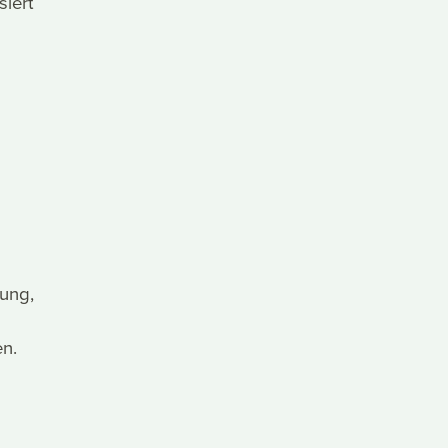
siert
rung,
en.