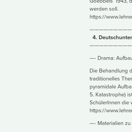
Goebbels’ 1943, d
werden soll.
https://www.lehre
—————————
4. Deutschunterr
—————————
—- Drama: Aufbau 
Die Behandlung de
traditionelles Th
pyramidale Aufbau
5. Katastrophe) is
SchülerInnen die 
https://www.lehre
—- Materialien z