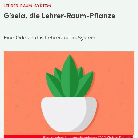
LEHRER-RAUM-SYSTEM
Gisela, die Lehrer-Raum-Pflanze
Eine Ode an das Lehrer-Raum-System.
Bild:
pixabay / satheeshsankaran
[
CC0 (Public Domain)
]