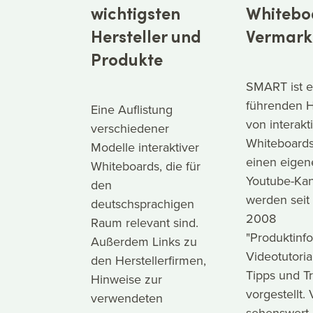
wichtigsten
Whitebo
Hersteller und
Vermark
Produkte
SMART ist e
führenden H
Eine Auflistung
von interakt
verschiedener
Whiteboards
Modelle interaktiver
einen eigen
Whiteboards, die für
Youtube-Kan
den
werden sei
deutschsprachigen
2008
Raum relevant sind.
"Produktinf
Außerdem Links zu
Videotutoria
den Herstellerfirmen,
Tipps und Tr
Hinweise zur
vorgestellt. 
verwendeten
sehenswert i