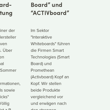
ard-
Board” und
tung
“ACTIVboard”
iner der
Im Sektor
ersteller
"Interaktive
iven
Whiteboards" führen
. Über
die Firmen Smart
en
Technologies (Smart
al
Board) und
t Sommer
Promethean
(Activboard) Kopf an
ormationen,
Kopf. Wir stellen
ls sowie
beide Produkte
icks"
vergleichend vor
Völlig
und erwägen nach
st z.B.
den strengen