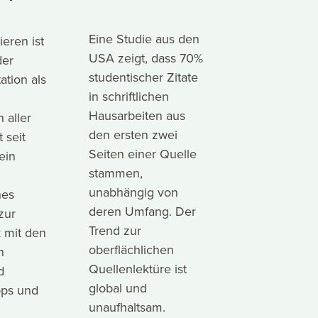
Eine Studie aus den
ieren ist
USA zeigt, dass 70%
der
studentischer Zitate
ation als
in schriftlichen
Hausarbeiten aus
 aller
den ersten zwei
t seit
Seiten einer Quelle
ein
stammen,
unabhängig von
hes
deren Umfang. Der
zur
Trend zur
k mit den
oberflächlichen
n
Quellenlektüre ist
d
global und
pps und
unaufhaltsam.