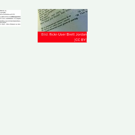
Bild:
flickr-User Brett Jordan
[
CC
BY
]