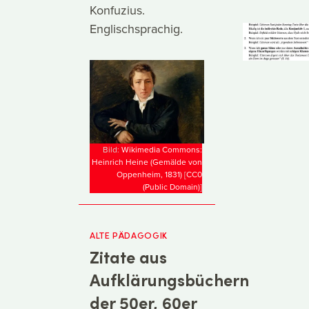
Konfuzius.
Englischsprachig.
Bild:
Wikimedia Commons:
Heinrich Heine (Gemälde von
Oppenheim, 1831)
[
CC0
(Public Domain)
]
ALTE PÄDAGOGIK
Zitate aus
Aufklärungsbüchern
der 50er, 60er