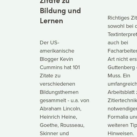
Zitate zu
Bildung und
Richtiges Zit
Lernen
sowohl bei 
Textinterpret
Der US-
auch bei
amerikanische
Facharbeiten
Blogger Kevin
Art nicht ers
Cummins hat 101
Guttenberg 
Zitate zu
Muss. Ein
verschiedenen
umfangreic
Bildungsthemen
Arbeitsblatt 
gesammelt - u.a. von
Zitiertechni
Abraham Lincoln,
notwendige
Heinrich Heine,
Formalia un
Goethe, Rousseau,
weiteren Ti
Skinner und
Hinweisen.