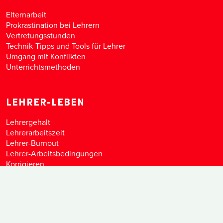
Elternarbeit
Prokrastination bei Lehrern
Vertretungsstunden
Technik-Tipps und Tools für Lehrer
Umgang mit Konflikten
Unterrichtsmethoden
LEHRER-LEBEN
Lehrergehalt
Lehrerarbeitszeit
Lehrer-Burnout
Lehrer-Arbeitsbedingungen
Korrigieren