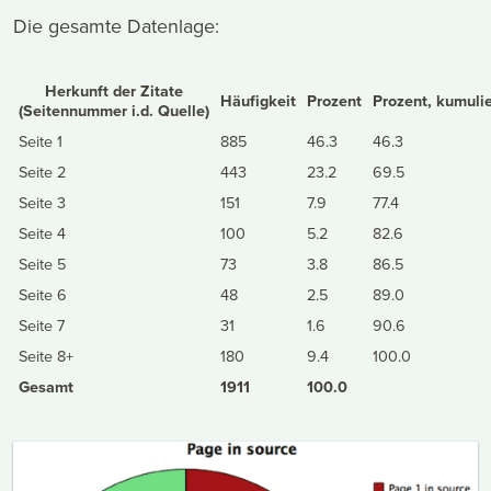
Die gesamte Datenlage:
Herkunft der Zitate
Häufigkeit
Prozent
Prozent, kumulie
(Seitennummer i.d. Quelle)
Seite 1
885
46.3
46.3
Seite 2
443
23.2
69.5
Seite 3
151
7.9
77.4
Seite 4
100
5.2
82.6
Seite 5
73
3.8
86.5
Seite 6
48
2.5
89.0
Seite 7
31
1.6
90.6
Seite 8+
180
9.4
100.0
Gesamt
1911
100.0