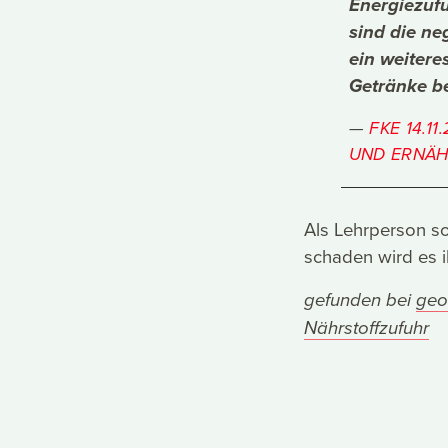
Energiezuf
sind die ne
ein weitere
Getränke b
FKE 14.1
UND ERNÄH
Als Lehrperson so
schaden wird es i
gefunden bei
geo
Nährstoffzufuhr