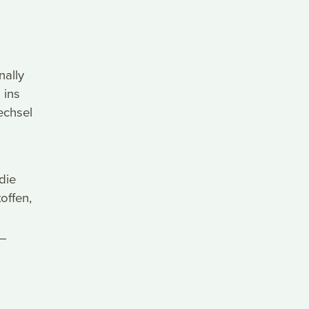
nally
 ins
echsel
die
offen,