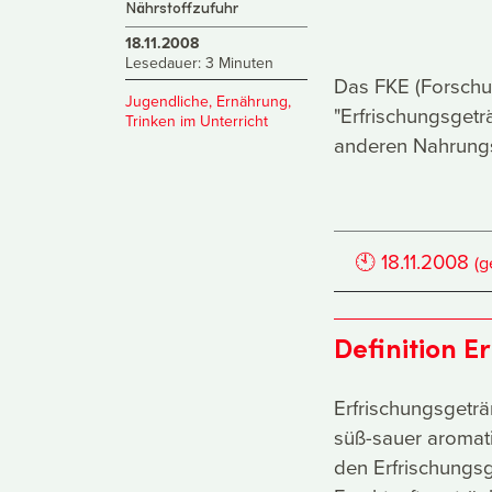
Nährstoffzufuhr
18.11.2008
Lesedauer: 3 Minuten
Das FKE (Forschun
Jugendliche
,
Ernährung
,
"Erfrischungsget
Trinken im Unterricht
anderen Nahrungsm
🕙
18.11.2008
(g
Definition E
Erfrischungsgeträ
süß-sauer aromati
den Erfrischungs