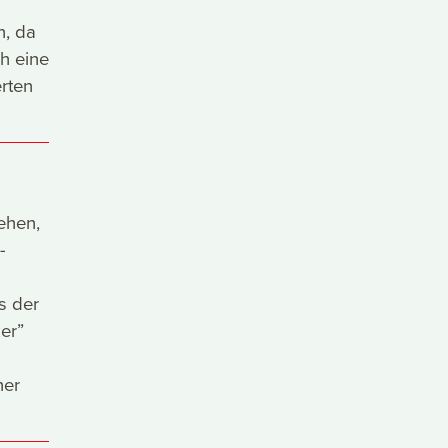
n, da
h eine
rten
ehen,
-
s der
er”
her