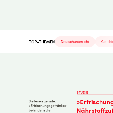
Der
Lehrerfreund
TOP-THEMEN
Deutschunterricht
Geschic
STUDIE
»Erfrischun
Sie lesen gerade:
»Erfrischungsgetränke«
Nährstoffzu
behindern die