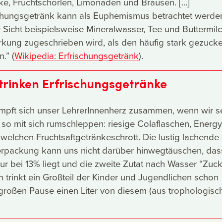
ke, Fruchtschorlen, Limonaden und Brausen. [...]
ischungsgetränk kann als Euphemismus betrachtet werde
 Sicht beispielsweise Mineralwasser, Tee und Buttermilc
rkung zugeschrieben wird, als den häufig stark gezucke
.” (
Wikipedia: Erfrischungsgetränk
).
 trinken Erfrischungsgetränke
mpft sich unser LehrerInnenherz zusammen, wenn wir s
so mit sich rumschleppen: riesige Colaflaschen, Energy
welchen Fruchtsaftgetränkeschrott. Die lustig lachende
Verpackung kann uns nicht darüber hinwegtäuschen, das
nur bei 13% liegt und die zweite Zutat nach Wasser “Zuck
ch trinkt ein Großteil der Kinder und Jugendlichen schon
großen Pause einen Liter von diesem (aus trophologisc