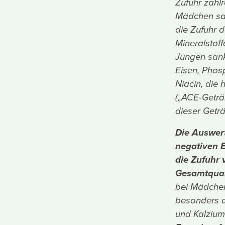
Zufuhr zahlr
Mädchen san
die Zufuhr d
Mineralstof
Jungen sank
Eisen, Phos
Niacin, die 
(„ACE-Geträ
dieser Geträn
Die Auswer
negativen E
die Zufuhr 
Gesamtqual
bei Mädchen
besonders d
und Kalzium