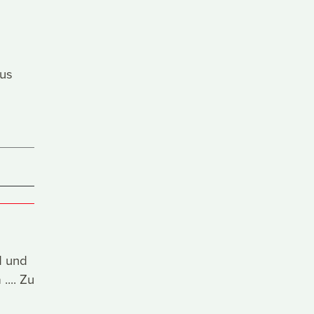
aus
d und
.... Zu