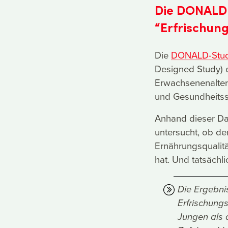
Die DONALD-
“Erfrischun
Die
DONALD-Stud
Designed Study) e
Erwachsenenalter
und Gesundheitss
Anhand dieser Da
untersucht, ob de
Ernährungsqualitä
hat. Und tatsächli
Die Ergebni
Erfrischung
Jungen als 