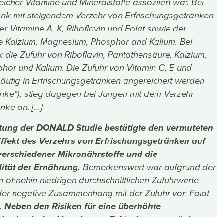
eicher Vitamine und Mineralstoffe assoziiert war. Bei
k mit steigendem Verzehr von Erfrischungsgetränken
er Vitamine A, K, Riboflavin und Folat sowie der
fe Kalzium, Magnesium, Phosphor and Kalium. Bei
 die Zufuhr von Riboflavin, Pantothensäure, Kalzium,
phor und Kalium. Die Zufuhr von Vitamin C, E und
häufig in Erfrischungsgetränken angereichert werden
nke“), stieg dagegen bei Jungen mit dem Verzehr
ke an. [...]
tung der DONALD Studie bestätigte den vermuteten
ffekt des Verzehrs von Erfrischungsgetränken auf
verschiedener Mikronährstoffe und die
ität der Ernährung.
Bemerkenswert war aufgrund der
 ohnehin niedrigen durchschnittlichen Zufuhrwerte
er negative Zusammenhang mit der Zufuhr von Folat
.
Neben den Risiken für eine überhöhte