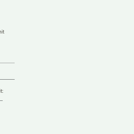
it
t: