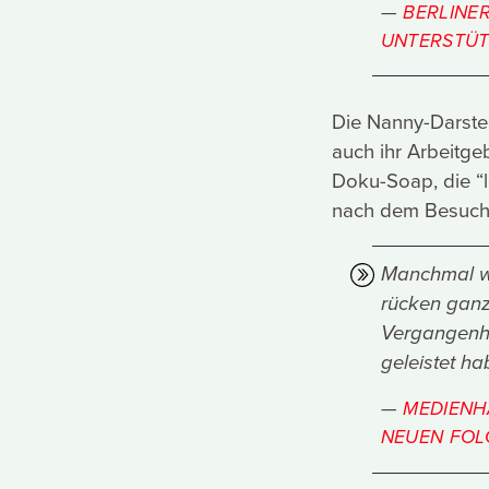
BERLINER
UNTERSTÜTZ
Die Nanny-Darstel
auch ihr Arbeitgeb
Doku-Soap, die “le
nach dem Besuch d
Manchmal we
rücken ganz
Vergangenhe
geleistet ha
MEDIENHA
NEUEN FOLG