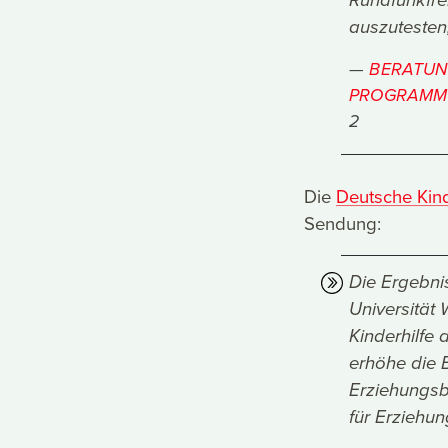
Rundfunkfre
auszutesten
BERATUN
PROGRAMMG
2
Die
Deutsche Kind
Sendung:
Die Ergebni
Universität
Kinderhilfe
erhöhe die B
Erziehungsb
für Erziehu