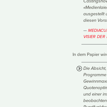
Castingshow
«Medienlaie
ausgestellt
diesen Vors
MEDIACUL
VISIER DE
In dem Papier wird
Die Absicht,
Programme au
Gewinnmaxi
Quotenoptimi
und einer in
beobachten 