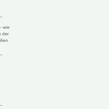
- wie
e der
ilien
s