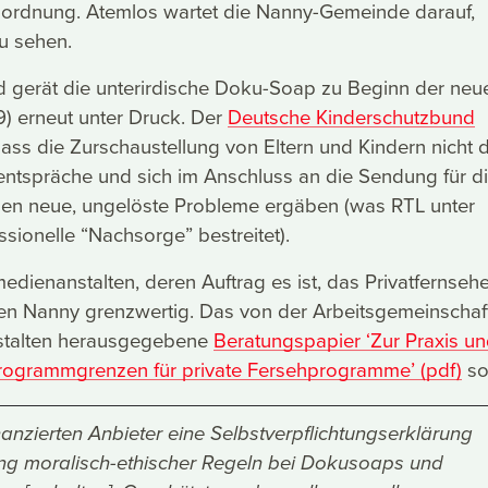
sordnung. Atemlos wartet die Nanny-Gemeinde darauf,
zu sehen.
 gerät die unterirdische Doku-Soap zu Beginn der neu
09) erneut unter Druck. Der
Deutsche Kinderschutzbund
 dass die Zurschaustellung von Eltern und Kindern nicht 
tspräche und sich im Anschluss an die Sendung für d
lien neue, ungelöste Probleme ergäben (was RTL unter
ssionelle “Nachsorge” bestreitet).
dienanstalten, deren Auftrag es ist, das Privatfernseh
nden Nanny grenzwertig. Das von der Arbeitsgemeinschaf
talten herausgegebene
Beratungspapier ‘Zur Praxis un
ogrammgrenzen für private Fersehprogramme’ (pdf)
so
anzierten Anbieter eine Selbstverpflichtungserklärung
ung moralisch-ethischer Regeln bei Dokusoaps und