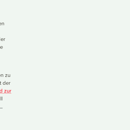
en
der
ie
en zu
t der
d zur
ll