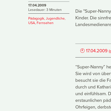
17.04.2009
Lesedauer: 3 Minuten
Die "Super-Nanny
Kinder. Die sinnf
Pädagogik
,
Jugendliche
,
USA
,
Fernsehen
Landesmedienanst
🕙
17.04.2009
(
“Super-Nanny” hei
Sie wird von über
besucht sie die F
durch und Kathari
und einfühlsam. 
erstaunlichen pä
Ohrfeigen, derbs