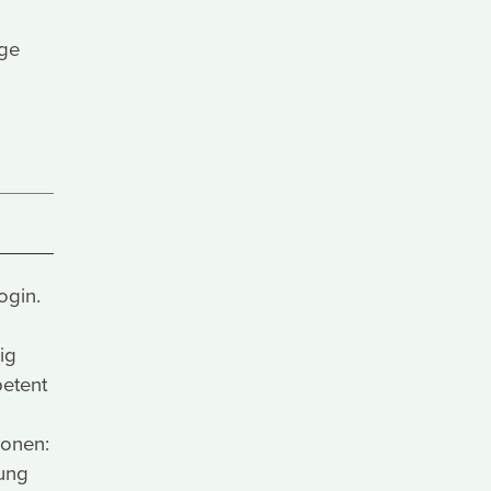
ige
ogin.
ig
petent
ionen:
ung