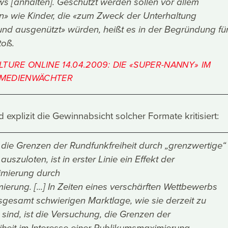
s [anhalten]. Geschützt werden sollen vor allem
n» wie Kinder, die «zum Zweck der Unterhaltung
 und ausgenützt» würden, heißt es in der Begründung fü
toß.
TURE ONLINE 14.04.2009: DIE «SUPER-NANNY» IM
R MEDIENWÄCHTER
 explizit die Gewinnabsicht solcher Formate kritisiert:
 die Grenzen der Rundfunkfreiheit durch „grenzwertige“
szuloten, ist in erster Linie ein Effekt der
mierung durch
erung. [...] In Zeiten eines verschärften Wettbewerbs
sgesamt schwierigen Marktlage, wie sie derzeit zu
sind, ist die Versuchung, die Grenzen der