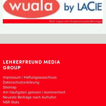
Bild: Logos von Dropbox/wuala (Montage)
LEHRERFREUND MEDIA
GROUP
Impressum / Haftungsausschluss
Datenschutzerklärung
Sitemap
Am häufigsten gelesen
/
kommentiert
Neueste Beiträge nach Aufrufen
NSR-Stats