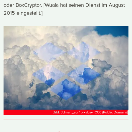
oder BoxCryptor. [Wuala hat seinen Dienst im August
2015 eingestellt.]
Bild:
3dman_eu / pixabay
[
CC0 (Public Domain)
]