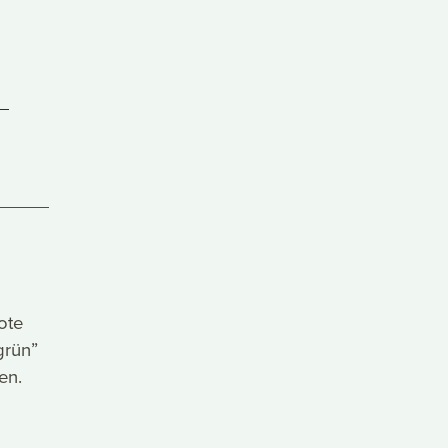
ote
grün”
en.