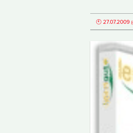
🕙
27.07.2009