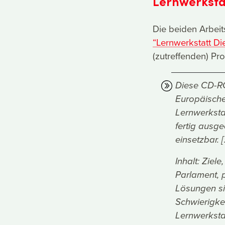
Lernwerksta
Die beiden Arbeit
“Lernwerkstatt Di
(zutreffenden) Pr
Diese CD-RO
Europäische 
Lernwerkstat
fertig ausg
einsetzbar. [.
Inhalt: Ziel
Parlament, p
Lösungen si
Schwierigkei
Lernwerkstat