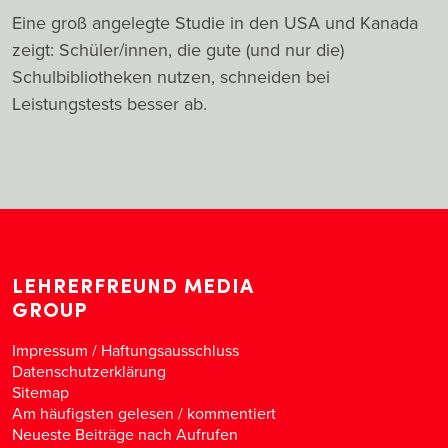
Eine groß angelegte Studie in den USA und Kanada
zeigt: Schüler/innen, die gute (und nur die)
Schulbibliotheken nutzen, schneiden bei
Leistungstests besser ab.
LEHRERFREUND MEDIA
GROUP
Impressum / Haftungsausschluss
Datenschutzerklärung
Sitemap
Am häufigsten gelesen
/
kommentiert
Neueste Beiträge nach Aufrufen