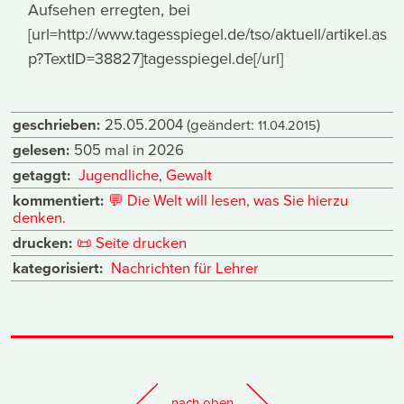
Aufsehen erregten, bei
[url=http://www.tagesspiegel.de/tso/aktuell/artikel.as
p?TextID=38827]tagesspiegel.de[/url]
geschrieben:
25.05.2004
(geändert:
)
11.04.2015
gelesen:
505 mal in 2026
getaggt:
Jugendliche
,
Gewalt
kommentiert:
💬
Die Welt will lesen, was Sie hierzu
denken.
drucken:
📜
Seite drucken
kategorisiert:
Nachrichten für Lehrer
nach oben