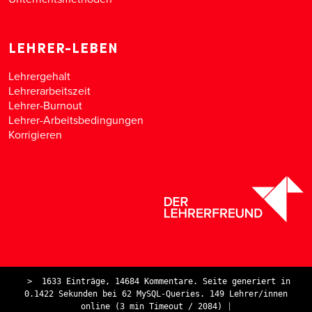
LEHRER-LEBEN
Lehrergehalt
Lehrerarbeitszeit
Lehrer-Burnout
Lehrer-Arbeitsbedingungen
Korrigieren
>
1633 Einträge, 14684 Kommentare. Seite generiert in
0.1422 Sekunden bei 62 MySQL-Queries. 149 Lehrer/innen
online (3 min Timeout / 2084)
|