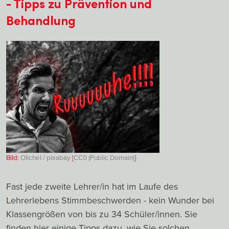
- Tipps zu Prävention und
Behandlung
Bild:
Olichel / pixabay
[
CC0 (Public Domain)
]
Fast jede zweite Lehrer/in hat im Laufe des
Lehrerlebens Stimmbeschwerden - kein Wunder bei
Klassengrößen von bis zu 34 Schüler/innen. Sie
finden hier einige Tipps dazu, wie Sie solchen