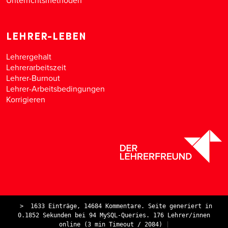
LEHRER-LEBEN
Lehrergehalt
Lehrerarbeitszeit
Lehrer-Burnout
Lehrer-Arbeitsbedingungen
Korrigieren
>
1633 Einträge, 14684 Kommentare. Seite generiert in
0.1852 Sekunden bei 94 MySQL-Queries. 176 Lehrer/innen
online (3 min Timeout / 2084)
|