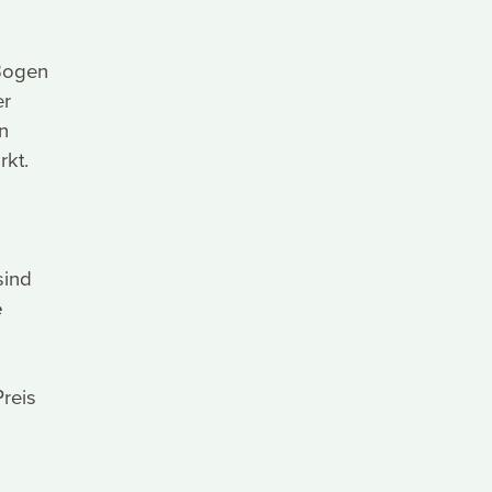
 Bogen
er
n
rkt.
sind
e
reis