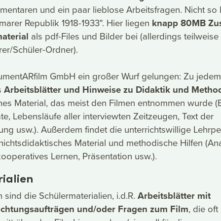
entaren und ein paar lieblose Arbeitsfragen. Nicht so 
arer Republik 1918-1933". Hier liegen
knapp 80MB Zus
aterial
als pdf-Files und Bilder bei (allerdings teilweise
er/Schüler-Ordner).
kumentARfilm GmbH ein großer Wurf gelungen: Zu jedem
s
Arbeitsblätter und Hinweise zu Didaktik und Metho
ches Material, das meist den Filmen entnommen wurde (B
te, Lebensläufe aller interviewten Zeitzeugen, Text der
ng usw.). Außerdem findet die unterrichtswillige Lehrp
ichtsdidaktisches Material und methodische Hilfen (An
kooperatives Lernen, Präsentation usw.).
ialien
sind die Schülermaterialien, i.d.R.
Arbeitsblätter mit
chtungsaufträgen und/oder Fragen zum Film
, die oft 