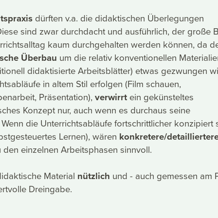
tspraxis
dürften v.a. die didaktischen Überlegungen
 Diese sind zwar durchdacht und ausführlich, der große
errichtsalltag kaum durchgehalten werden können, da d
sche Überbau
um die relativ konventionellen Materialie
ditionell didaktisierte Arbeitsblätter) etwas gezwungen wi
tsabläufe in altem Stil erfolgen (Film schauen,
penarbeit, Präsentation),
verwirrt
ein gekünsteltes
hes Konzept nur, auch wenn es durchaus seine
Wenn die Unterrichtsabläufe fortschrittlicher konzipiert 
bstgesteuertes Lernen), wären
konkretere/detaillierter
 den einzelnen Arbeitsphasen sinnvoll.
idaktische Material
nützlich
und - auch gemessen am P
rtvolle Dreingabe.