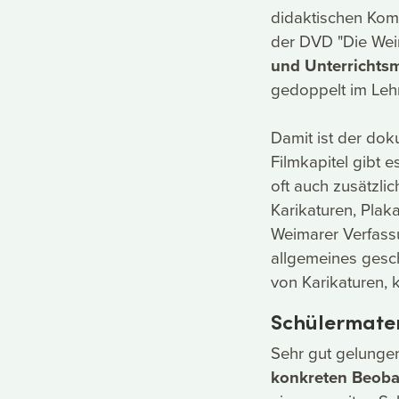
didaktischen Komm
der DVD "Die Weim
und Unterrichtsm
gedoppelt im Lehr
Damit ist der do
Filmkapitel gibt e
oft auch zusätzli
Karikaturen, Plaka
Weimarer Verfassu
allgemeines gesch
von Karikaturen, 
Schülermater
Sehr gut gelungen 
konkreten Beoba