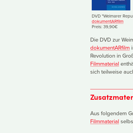
DVD "Weimarer Repub
dokumentARfilm
Preis: 39,90€
Die DVD zur Weima
dokumentARfilm
i
Revolution in Gro
Filmmaterial
enthä
sich teilweise auc
Zusatzmater
Aus folgendem Gr
Filmmaterial
selbs