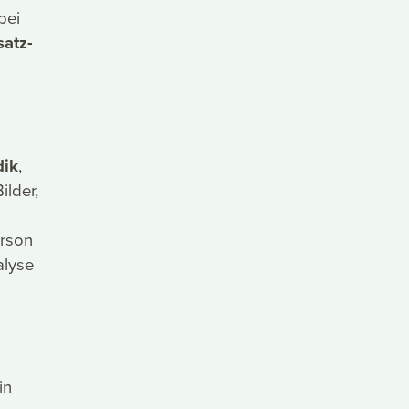
bei
atz-
dik
,
ilder,
erson
alyse
in