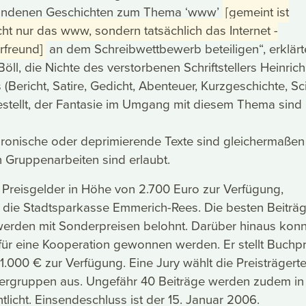
rfundenen Geschichten zum Thema ‘www’
[gemeint ist
cht nur das www, sondern tatsächlich das Internet -
freund]
an dem Schreibwettbewerb beteiligen“, erklärt
Böll, die Nichte des verstorbenen Schriftstellers Heinrich
 (Bericht, Satire, Gedicht, Abenteuer, Kurzgeschichte, Sc
reigestellt, der Fantasie im Umgang mit diesem Thema sind
, ironische oder deprimierende Texte sind gleichermaßen
 Gruppenarbeiten sind erlaubt.
Preisgelder in Höhe von 2.700 Euro zur Verfügung,
 die Stadtsparkasse Emmerich-Rees. Die besten Beiträ
werden mit Sonderpreisen belohnt. Darüber hinaus konn
ür eine Kooperation gewonnen werden. Er stellt Buchpr
1.000 € zur Verfügung. Eine Jury wählt die Preisträgerte
ergruppen aus. Ungefähr 40 Beiträge werden zudem in
tlicht. Einsendeschluss ist der 15. Januar 2006.