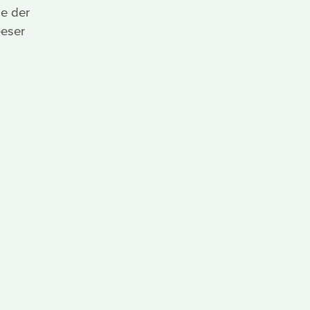
e der
eeser