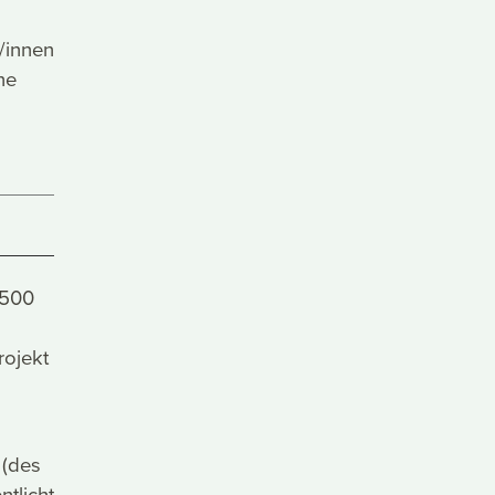
/innen
ne
.500
rojekt
 (des
tlicht