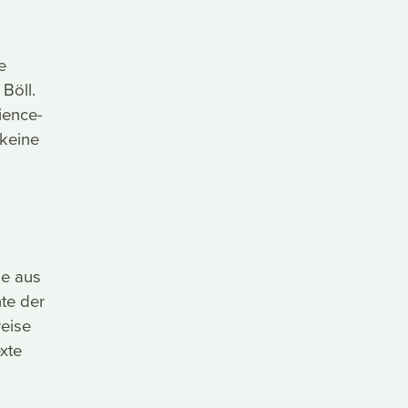
e
 Böll.
ience-
 keine
ge aus
te der
eise
xte