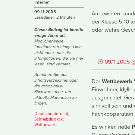
Internet
09.11.2005
Am zweiten bunde
Lesedauer: 2 Minuten
der Klasse 5-10 
oder wahre Gesch
Dieser Beitrag ist bereits
einige Jahre alt.
Möglicherweise
funktionieren einige Links
nicht mehr oder die
Informationen, die Sie hier
🕙
09.11.2005
(
lesen, sind veraltet.
Bemühen Sie das
Der
Wettbewerb 
Inhaltsverzeichnis
oder
die
assoziative
Einwohner, Idylle
Stichwortsuche
, um
ausgerichtet. Ge
aktuelle Materialien zu
finden.
sinnvoll sein und 
Fachkooperation m
Deutschunterricht
,
Schreibdidaktik
,
Wettbewerb
Es winken nette
P
Duden-Verlags); a