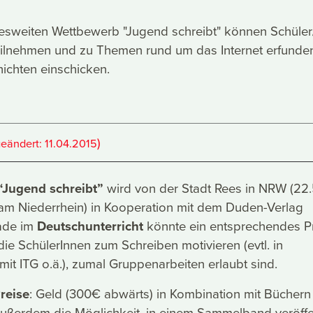
sweiten Wettbewerb "Jugend schreibt" können Schüler
teilnehmen und zu Themen rund um das Internet erfunde
ichten einschicken.
)
geändert:
11.04.2015
“Jugend schreibt”
wird von der Stadt Rees in NRW (22
 am Niederrhein) in Kooperation mit dem Duden-Verlag
rade im
Deutschunterricht
könnte ein entsprechendes P
die SchülerInnen zum Schreiben motivieren (evtl. in
it ITG o.ä.), zumal Gruppenarbeiten erlaubt sind.
reise
: Geld (300€ abwärts) in Kombination mit Büchern
ußerdem die Möglichkeit, in einem Sammelband veröffen