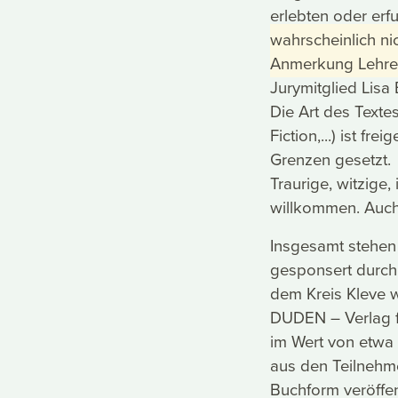
erlebten oder e
wahrscheinlich ni
Anmerkung Lehrer
Jurymitglied Lisa 
Die Art des Textes
Fiction,...) ist f
Grenzen gesetzt.
Traurige, witzige
willkommen. Auch
Insgesamt stehen 
gesponsert durch
dem Kreis Kleve 
DUDEN – Verlag f
im Wert von etwa 
aus den Teilnehm
Buchform veröffen