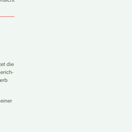
et die
erich-
erb
Heiner