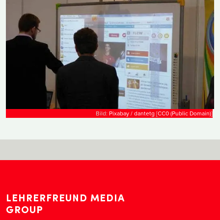
Bild:
Pixabay / dantetg
[
CC0 (Public Domain)
]
LEHRERFREUND MEDIA
GROUP