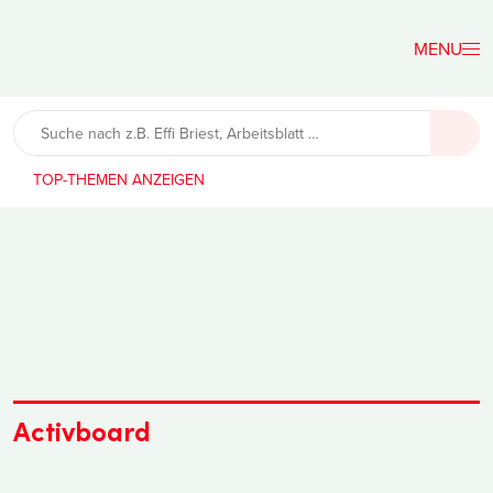
Der
Lehrerfreund
TOP-THEMEN
Activboard