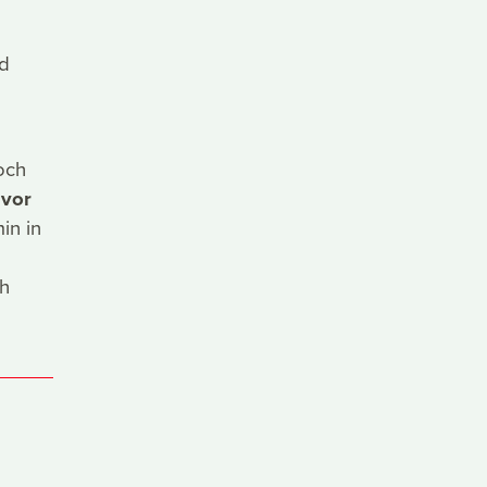
nd
och
 vor
in in
ch