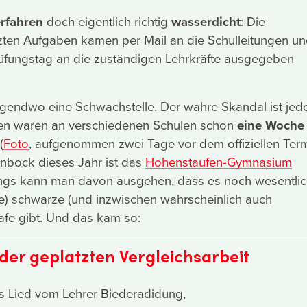
rfahren
doch eigentlich richtig
wasserdicht
: Die
ten Aufgaben kamen per Mail an die Schulleitungen u
rüfungstag an die zuständigen Lehrkräfte ausgegeben
rgendwo eine Schwachstelle. Der wahre Skandal ist jed
iten waren an verschiedenen Schulen schon
eine Woche
(
Foto
, aufgenommen zwei Tage vor dem offiziellen Term
nbock dieses Jahr ist das
Hohenstaufen-Gymnasium
dings kann man davon ausgehen, dass es noch wesentli
e) schwarze (und inzwischen wahrscheinlich auch
afe gibt. Und das kam so:
der geplatzten Vergleichsarbeit
s Lied vom Lehrer Biederadidung,