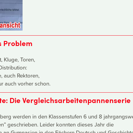
es Problem
t, Kluge, Toren,
stribution:
e, auch Rektoren,
ur auch vorher schon.
te: Die Vergleichsarbeitenpannenserie
berg werden in den Klassenstufen 6 und 8 jahrgangswe
en” geschrieben. Leider konnten dieses Jahr die
en an Gymnasien in den Fächern Deutsch und Geschichte