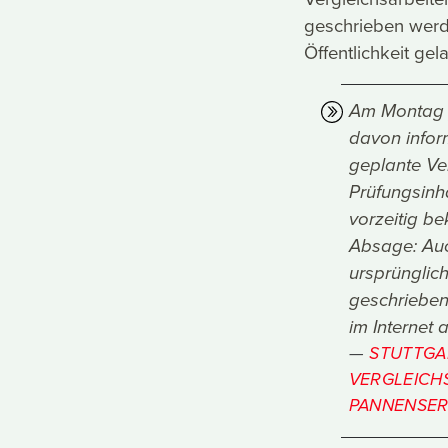
geschrieben werde
Öffentlichkeit gel
Am Montag [1
davon inform
geplante Ver
Prüfungsinh
vorzeitig b
Absage: Auc
ursprünglic
geschrieben
im Internet 
STUTTGAR
VERGLEICHS
PANNENSER