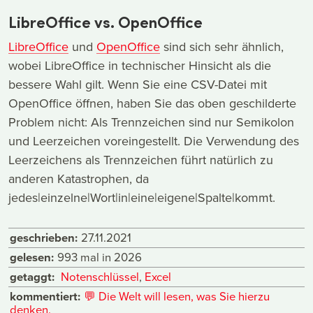
LibreOffice vs. OpenOffice
LibreOffice
und
OpenOffice
sind sich sehr ähnlich,
wobei LibreOffice in technischer Hinsicht als die
bessere Wahl gilt. Wenn Sie eine CSV-Datei mit
OpenOffice öffnen, haben Sie das oben geschilderte
Problem nicht: Als Trennzeichen sind nur Semikolon
und Leerzeichen voreingestellt. Die Verwendung des
Leerzeichens als Trennzeichen führt natürlich zu
anderen Katastrophen, da
jedes|einzelne|Wort|in|eine|eigene|Spalte|kommt.
geschrieben:
27.11.2021
gelesen:
993 mal in 2026
getaggt:
Notenschlüssel
,
Excel
kommentiert:
💬
Die Welt will lesen, was Sie hierzu
denken.