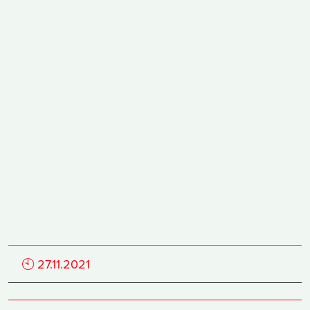
🕙
27.11.2021