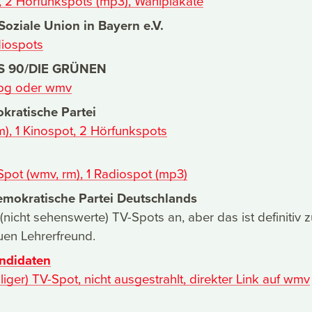
, 2 Hörfunkspots (mp3), Wahlplakate
-Soziale Union in Bayern e.V.
diospots
S 90/DIE GRÜNEN
mpg oder wmv
kratische Partei
), 1 Kinospot, 2 Hörfunkspots
-Spot (wmv, rm), 1 Radiospot (mp3)
emokratische Partei Deutschlands
 (nicht sehenswerte) TV-Spots an, aber das ist definitiv 
uen Lehrerfreund.
ndidaten
iliger) TV-Spot, nicht ausgestrahlt, direkter Link auf wmv