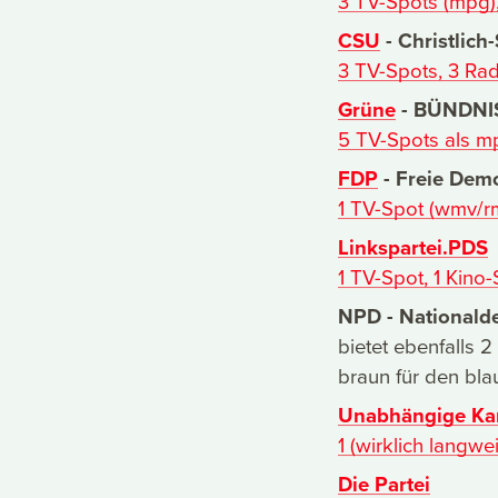
3 TV-Spots (mpg)
CSU
- Christlich
3 TV-Spots, 3 Ra
Grüne
- BÜNDNI
5 TV-Spots als 
FDP
- Freie Demo
1 TV-Spot (wmv/rm
Linkspartei.PDS
1 TV-Spot, 1 Kino
NPD - Nationald
bietet ebenfalls 2
braun für den bla
Unabhängige Ka
1 (wirklich langwe
Die Partei