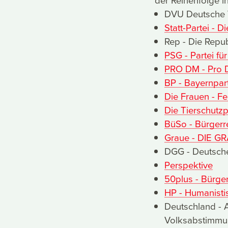
der Reihenfolge i
DVU Deutsche 
Statt-Partei - 
Rep - Die Repu
PSG - Partei für
PRO DM - Pro De
BP - Bayernpar
Die Frauen - Fe
Die Tierschutz
BüSo - Bürgerr
Graue - DIE G
DGG - Deutsche 
Perspektive
50plus - Bürger
HP - Humanisti
Deutschland - Ab
Volksabstimmu