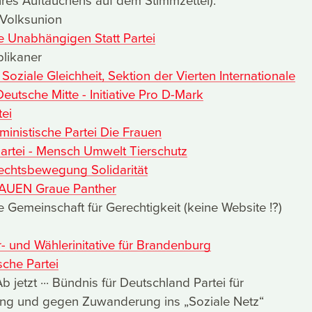
hres Auftauchens auf dem Stimmzettel):
Volksunion
Die Unabhängigen Statt Partei
blikaner
 Soziale Gleichheit, Sektion der Vierten Internationale
utsche Mitte - Initiative Pro D-Mark
tei
ministische Partei Die Frauen
partei - Mensch Umwelt Tierschutz
echtsbewegung Solidarität
RAUEN Graue Panther
Gemeinschaft für Gerechtigkeit (keine Website !?)
- und Wählerinitative für Brandenburg
sche Partei
 jetzt ··· Bündnis für Deutschland Partei für
ng und gegen Zuwanderung ins „Soziale Netz“