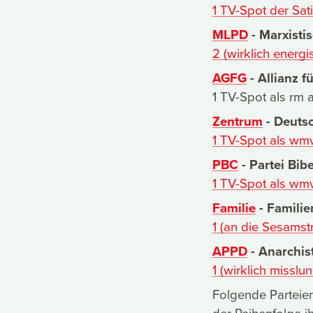
1 TV-Spot der Sati
MLPD
- Marxisti
2 (wirklich energ
AGFG
- Allianz f
1 TV-Spot als rm
Zentrum
- Deuts
1 TV-Spot als wm
PBC
- Partei Bib
1 TV-Spot als wm
Familie
- Familie
1 (an die Sesamst
APPD
- Anarchis
1 (wirklich missl
Folgende Parteie