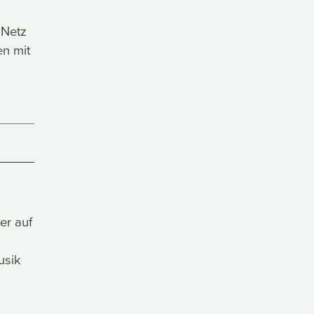
 Netz
en mit
er auf
usik