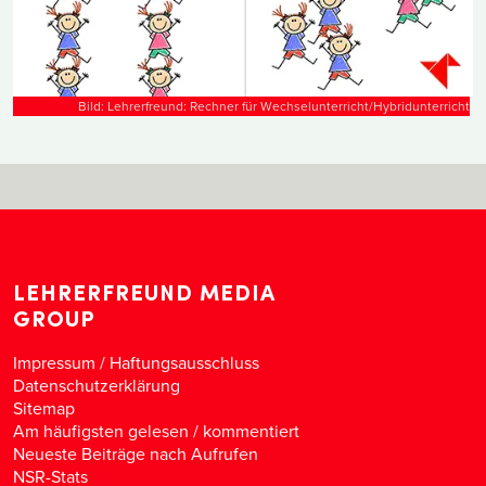
Bild: Lehrerfreund: Rechner für Wechselunterricht/Hybridunterricht
LEHRERFREUND MEDIA
GROUP
Impressum / Haftungsausschluss
Datenschutzerklärung
Sitemap
Am häufigsten gelesen
/
kommentiert
Neueste Beiträge nach Aufrufen
NSR-Stats