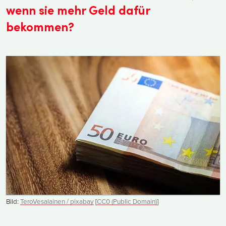
wenn sie mehr Geld dafür
bekommen?
Bild:
TeroVesalainen / pixabay
[
CC0 (Public Domain)
]