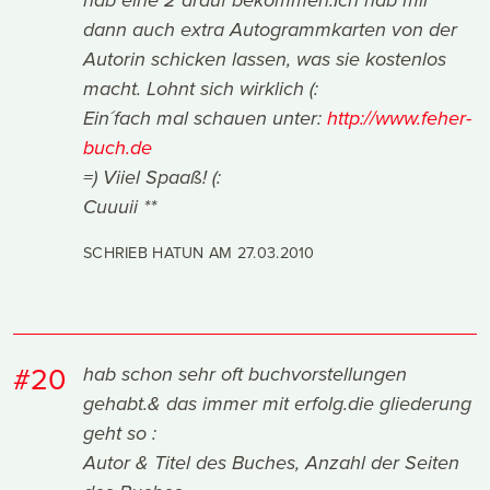
hab eine 2 drauf bekommen.Ich hab mir
dann auch extra Autogrammkarten von der
Autorin schicken lassen, was sie kostenlos
macht. Lohnt sich wirklich (:
Ein´fach mal schauen unter:
http://www.feher-
buch.de
=) Viiel Spaaß! (:
Cuuuii **
SCHRIEB HATUN AM
27.03.2010
#20
hab schon sehr oft buchvorstellungen
gehabt.& das immer mit erfolg.die gliederung
geht so :
Autor & Titel des Buches, Anzahl der Seiten