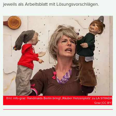
jeweils als Arbeitsblatt mit Lösungsvorschlägen.
Bild:
info-graz: Handmaids Berlin bringt ‚Räuber Hotzenplotz‘ zu LA STRADA
Graz
[
CC
BY
]