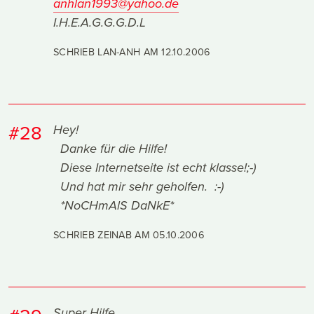
anhlan1993@yahoo.de
I.H.E.A.G.G.G.D.L
SCHRIEB LAN-ANH AM
12.10.2006
#28
Hey!
Danke für die Hilfe!
Diese Internetseite ist echt klasse!;-)
Und hat mir sehr geholfen. :-)
*NoCHmAlS DaNkE*
SCHRIEB ZEINAB AM
05.10.2006
Super Hilfe