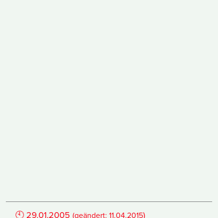
🕙
29.01.2005
)
(geändert:
11.04.2015