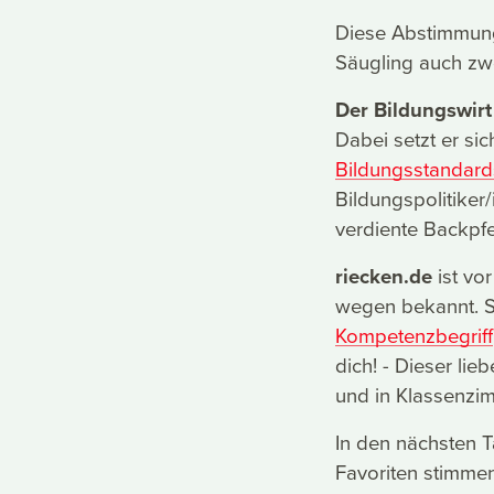
Diese Abstimmung
Säugling auch zwe
Der Bildungswirt
Dabei setzt er sic
Bildungsstandard
Bildungspolitiker
verdiente Backpfe
riecken.de
ist vo
wegen bekannt. So
Kompetenzbegriff
dich! - Dieser li
und in Klassenzi
In den nächsten T
Favoriten stimme