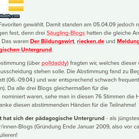
 Favoriten gewählt. Damit standen am 05.04.09 jedoch n
en fest, denn drei
Säugling-Blogs
hatten die gleiche A
. Das waren
Der Bildungswirt
,
riecken.de
und
Meldun
gischen Untergrund
.
Abstimmung (über
polldaddy
) fragten wir, welches dieser 
ausscheidung stehen solle. Die Abstimmung fand zu Be
tatt (06.-09.04.) und war entsprechend schwach frequent
. Da alle drei Blogs gleichermaßen für die
nominiert waren, sehe man in diesen 76 Stimmen die 
Danke diesen abstimmenden Händen für die Teilnahme!
t hat sich der pädagogische Untergrund
- als jüngstes
r/innen-Blogs (Gründung Ende Januar 2009, also vor ca
lieren!