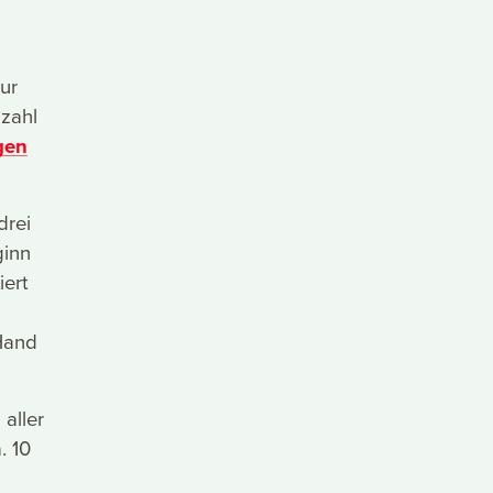
ur
nzahl
gen
drei
ginn
iert
Hand
 aller
. 10