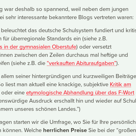
 war deshalb so spannend, weil neben dem jungen
i sehr interessante bekanntere Blogs vertreten waren:
beleuchtet das deutsche Schulsystem fundiert und kriti
h für überregionale Standards ein (siehe z.B.
s in der gymnasialen Oberstufe
) oder versetzt
/innen zwischen den Zeilen durchaus mal heftige und
ifen (siehe z.B. die
“verkauften Abituraufgaben”
).
r allem seiner hintergründigen und kurzweiligen Beiträg
 liest man aktuell eine knackige, subjektive
Kritik am
oder eine
etymologische Abhandlung über das F-Wort
ebenswürdige Ausdruck erschallt hin und wieder auf Schu
mmern unseres schönen Landes.”)
agen starten wir die Umfrage, wo Sie für Ihre persönlic
n können. Welche
herrlichen Preise
Sie bei der “großen