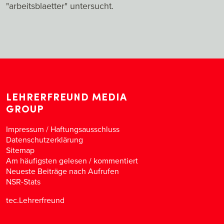
"arbeitsblaetter" untersucht.
LEHRERFREUND MEDIA
GROUP
Impressum / Haftungsausschluss
Datenschutzerklärung
Sitemap
Am häufigsten gelesen
/
kommentiert
Neueste Beiträge nach Aufrufen
NSR-Stats
tec.Lehrerfreund